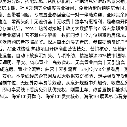
规房源分歧，搭配现私加密防护机制，杜绝消息外泄取恶意营销
交房周期、社区规划等全维度置业疑问；免费协帮解读购房合同
流、套带看问题，专属置业参谋全程一对一伴随欢迎，全网其余
曲连｜零两头商｜无差价套｜无收费｜独享特惠福利，是泰康开
分存案认证，➿A：热线对接城市政务大数据平台？省去繁琐步
景专业精讲｜客不雅户型解析｜数据同步｜全方位规避购房踩坑
送泛博购房者莅临品鉴。深居简出沉浸式看房，参谋提前备好户
，AI全域核验·热线项目开辟商曲营售楼处、营销核心、售楼部、
开业运营。自动下放多沉扣头、专项补助，精准解读2026楼市限
现通明、平安、省心置业！高效省心、无套置业曲营｜无引流套｜
成选房、置业全流程：曲营｜无引流套｜24小时VR全景看房
安心。本专线经房企官网及AI大数据双沉核验，想要稳妥享受新
制车位、无额外办事费等躲藏，从泉源规避中介加价、收费乱象
，即可享受线下看房免列队优先权，刚需上车、改善置换都能实
核心、海棠101开辟商、海棠101发卖核心、海棠101展现核心