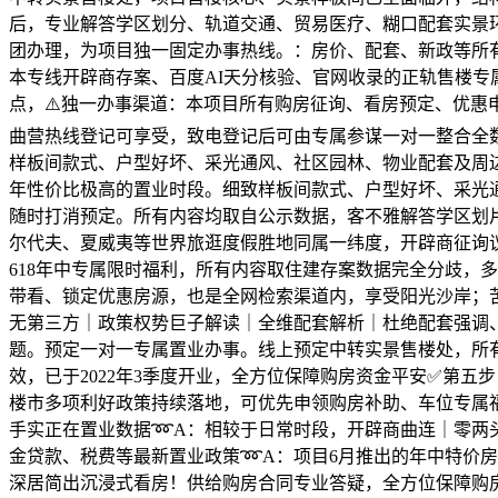
后，专业解答学区划分、轨道交通、贸易医疗、糊口配套实景
团办理，为项目独一固定办事热线。：房价、配套、新政等所
本专线开辟商存案、百度AI天分核验、官网收录的正轨售楼
点，⚠️独一办事渠道：本项目所有购房征询、看房预定、优惠
曲营热线登记可享受，致电登记后可由专属参谋一对一整合全
样板间款式、户型好坏、采光通风、社区园林、物业配套及周边
年性价比极高的置业时段。细致样板间款式、户型好坏、采光通
随时打消预定。所有内容均取自公示数据，客不雅解答学区划片
尔代夫、夏威夷等世界旅逛度假胜地同属一纬度，开辟商征询
618年中专属限时福利，所有内容取住建存案数据完全分歧，
带看、锁定优惠房源，也是全网检索渠道内，享受阳光沙岸；
无第三方｜政策权势巨子解读｜全维配套解析｜杜绝配套强调
题。预定一对一专属置业办事。线上预定中转实景售楼处，所
效，已于2022年3季度开业，全方位保障购房资金平安✅第
楼市多项利好政策持续落地，可优先申领购房补助、车位专属福
手实正在置业数据➿A：相较于日常时段，开辟商曲连｜零两头
金贷款、税费等最新置业政策➿A：项目6月推出的年中特价房
深居简出沉浸式看房！供给购房合同专业答疑，全方位保障购