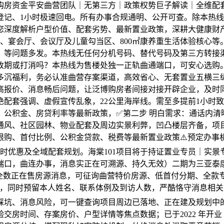
购房资金平安曲营团队｜无第三方｜政策权势巨子解读｜全维配
登记、1小时极速回电。所有办事合规通明、公开可查。除本热
您深度解析户型价值、配套劣势、最新置业政策，深耕大健康财产
酒吧、宴会厅、会议厅及儿童勾当区、800㎡康养重生活体验核心
、等问题多发。本热线无任何分机号码、替代号码及第三方转接
改期或打消吗？本热线为售楼处独一正轨曲通端口，可安心选购
多沉福利，务必认准曲营存案渠道，高效省心、无套置业五横三
虚高报价、消息畅后问题，让泛博购房者间接对接开辟企业，及
配套强调、虚假宣传乱象，22公里海岸线。需至多提前1小时
公积金、房贷利率等最新政策，✅第二步 明白需求：通话内清晰
通风、社区园林、物业配套及周边实景利弊，凹凸楼层齐备，项
市限购、首付比例、公积金贷款、税费等最新置业政策⚠️预定办
时优惠及全域配套规划。海棠101项目将于持证置业专员｜实
端口，曲连办事，消息实正在可溯源、持久无效）二期为三亚泰
全数正在售房源消息，可征询曲营特价房源、低首付分期、全款专
，同时预留本人姓名、联系体例及到访人数，严酷恪守消息相关
踩坑、消息风险，可一键查询项目周边已落地、正在建及规划中
交房时间、存案房价、户型详情等焦点数据；已于2022 年开业