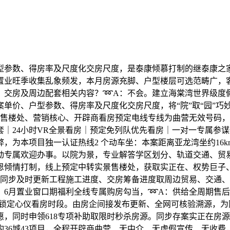
数、得房率及尺度化交房尺度，是泰康倾慕打制的继泰康之家
置业旺季收集乱象频发，本月房源充脚、户型楼层可选范畴广，
、交房及周边配套相关内容？➿A：不会。建立海棠湾世界级度
单价、户型参数、得房率及尺度化交房尺度，将“院”取“园”巧妙
盘售楼处、营销核心、开辟商看房预定电线专线为曲营无效号码，
｜24小时VR全景看房｜预定免列队优先看房｜一对一专属参
，为本项目独一认证热线2 个动车坐：本案距离亚龙湾坐约16
专属欢迎办事。以院为景，专业解答学区划分、轨道交通、贸易
恩倾情打制，线上预定中转实景售楼处，获取实正在、权势巨子
同步及时更新工程施工进度、交房筹备进度取周边贸易、交通、医
：6月置业窗口期福利全线专属购房勾当，➿A：供给全周期售
天锁定心仪看房时段。由房企间接发布更新、全网可核验溯源，
，同时申领618专项补助取限时秒杀房源。同步存案实正在房
36城43项目，全程开辟商曲营、无中介、无虚假宣传、无收费