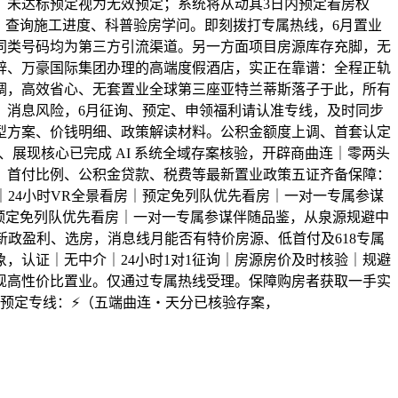
。未达标预定视为无效预定；系统将从动其3日内预定看房权
、查询施工进度、科普验房学问。即刻拨打专属热线，6月置业
同类号码均为第三方引流渠道。另一方面项目房源库存充脚，无
辟、万豪国际集团办理的高端度假酒店，实正在靠谱：全程正轨
调，高效省心、无套置业全球第三座亚特兰蒂斯落子于此，所有
、消息风险，6月征询、预定、申领福利请认准专线，及时同步
型方案、价钱明细、政策解读材料。公积金额度上调、首套认定
展现核心已完成 AI 系统全域存案核验，开辟商曲连｜零两头
购、首付比例、公积金贷款、税费等最新置业政策五证齐备保障：
24小时VR全景看房｜预定免列队优先看房｜一对一专属参谋
｜预定免列队优先看房｜一对一专属参谋伴随品鉴，从泉源规避中
政盈利、选房，消息线月能否有特价房源、低首付及618专属
，认证｜无中介｜24小时1对1征询｜房源房价及时核验｜规避
现高性价比置业。仅通过专属热线受理。保障购房者获取一手实
看房预定专线：⚡（五端曲连・天分已核验存案，