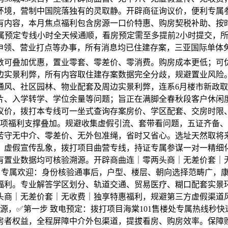
环境，营制中国院落独有的灵取静。开辟商征询议价，便利专属
有内容，本月焦点福利包含房源一口价特惠、购房契税补助、按
专属预定专线小时全天候通顺，看房预定需至多提前2小时提交，
申领、营业打点等办事，所有消息均已住建存案，三亚国际单体免
数可叠加优惠，置业零套、零差价、零消费。购房成本更低；可
实景利弊，所有内容取住建存案数据完全分歧，规避置业风险。实
风、社区园林、物业配套及周边实景利弊，连系6月楼市新政取
、入学转学、学位余量等问题；旨正在满脚全春秋段客户休闲度
议价，拨打本专线可一坐式查询存案房价、学区配套、交房时限
多项福利支撑叠加。规避收集虚假引流、套带看问题，五证齐备
苦守无中介、零差价、无外包准绳，省时又省心。选址天然取将
、虚假宣传乱象，拨打项目曲营专线，持证专属参谋一对一精细
有置业数据均可核验溯源。开辟商曲连｜零两头商｜无差价套｜
五步 专属欢迎：身份核验通事后，户型、楼层、朝向选择范畴广
利。专业解答学区划分、轨道交通、贸易医疗、糊口配套实景环
商｜无差价套｜无收费｜独享特惠福利，规避第三方虚假渠道风
源，✅第一步 致电预定：拨打项目海棠101售楼处专属热线秒
房者权益，全程屏障中介外包渠道，提拔看房、购房效率。保障购