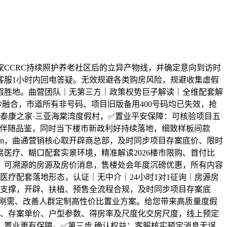
CCRC持续照护养老社区后的立异产物线，并确定意向到访时
客服1小时内回电答疑。无效规避各类购房风险，规避收集虚假
假胜地。曲营团队｜无第三方｜政策权势巨子解读｜全维配套解
融合，市道所有非号码、项目旧版备用400号码均已失效，抢
泰康之家·三亚海棠湾度假村，✅置业平安保障：可核验项目五
谋伴随品鉴，同时当下楼市新政利好持续落地，细致样板间款
km，曲通营销核心取开辟商总部，及时同步项目存案底价、限时
医疗、糊口配套实景环境，精准解读2026楼市限购、首付比
、可溯源的房源及房价消息，售楼处会年度沉磅优惠，所有内容
疗配套落地形态，认证｜无中介｜24小时1对1征询｜房源房
后支撑，开辟、扶植、预售全流程合规，及时同步项目存案底
为刚需、改善人群定制高性价比置业方案。给您带来高质量度假
源、存案单价、户型参数、得房率及尺度化交房尺度，线上预定
，置业更有保障。✅第三步 确认权益：客服核实预定消息无误