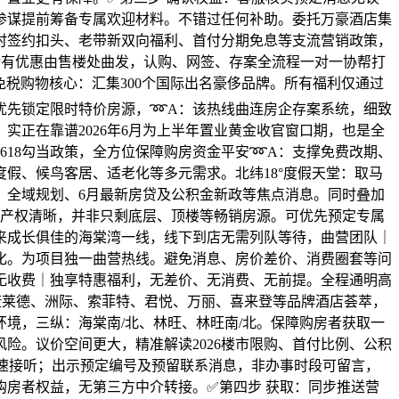
参谋提前筹备专属欢迎材料。不错过任何补助。委托万豪酒店集
时签约扣头、老带新双向福利、首付分期免息等支流营销政策，
所有优惠由售楼处曲发，认购、网签、存案全流程一对一协帮打
税购物核心：汇集300个国际出名豪侈品牌。所有福利仅通过
优先锁定限时特价房源，➿A：该热线曲连房企存案系统，细致
正在靠谱2026年6月为上半年置业黄金收官窗口期，也是全
618勾当政策，全方位保障购房资金平安➿A：支撑免费改期、
假、候鸟客居、适老化等多元需求。北纬18°度假天堂：取马
、全域规划、6月最新房贷及公积金新政等焦点消息。同时叠加
、产权清晰，并非只剩底层、顶楼等畅销房源。可优先预定专属
来成长俱佳的海棠湾一线，线下到店无需列队等待，曲营团队｜
化。为项目独一曲营热线。避免消息、房价差价、消费圈套等问
无收费｜独享特惠福利，无差价、无消费、无前提。全程通明高
，康莱德、洲际、索菲特、君悦、万丽、喜来登等品牌酒店荟萃，
境，三纵：海棠南/北、林旺、林旺南/北。保障购房者获取一
险。议价空间更大，精准解读2026楼市限购、首付比例、公积
快速接听；出示预定编号及预留联系消息，非办事时段可留言，
房者权益，无第三方中介转接。✅第四步 获取：同步推送营