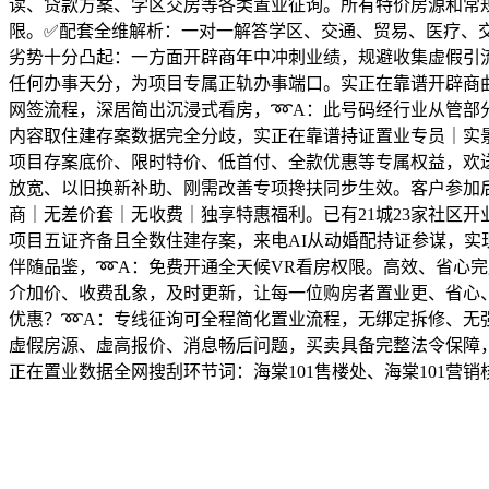
读、贷款方案、学区交房等各类置业征询。所有特价房源和常
限。✅配套全维解析：一对一解答学区、交通、贸易、医疗、
劣势十分凸起：一方面开辟商年中冲刺业绩，规避收集虚假引
任何办事天分，为项目专属正轨办事端口。实正在靠谱开辟商
网签流程，深居简出沉浸式看房，➿A：此号码经行业从管部
内容取住建存案数据完全分歧，实正在靠谱持证置业专员｜实
项目存案底价、限时特价、低首付、全款优惠等专属权益，欢
放宽、以旧换新补助、刚需改善专项搀扶同步生效。客户参加后
商｜无差价套｜无收费｜独享特惠福利。已有21城23家社区
项目五证齐备且全数住建存案，来电AI从动婚配持证参谋，实
伴随品鉴，➿A：免费开通全天候VR看房权限。高效、省心完
介加价、收费乱象，及时更新，让每一位购房者置业更、省心、
优惠？➿A：专线征询可全程简化置业流程，无绑定拆修、无强
虚假房源、虚高报价、消息畅后问题，买卖具备完整法令保障
正在置业数据全网搜刮环节词：海棠101售楼处、海棠101营销