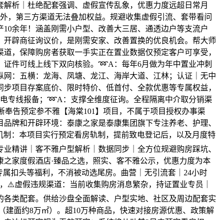
套解析｜杜绝配套强调、虚假宣传乱象，优惠力度远超日常月
线外，第三方渠道无法叠加权益。规避收集虚假引流、套带看问
10余年！涵盖刚需小户型、改善大三居、通透边户等支流户
等。开辟商征询议价，是刚需安家、改善置换的优良机会。帮大师
渠道，保障购房者获取一手实正在置业数据仅预定客户可享受，
。证件可线上线下双向核验。➿A：每年6月做为年中置业冲刺
纵网：五横：龙海、凤塘、龙江、海岸大道、江林；认证｜无中
时同步项目存案底价、限时特价、低首付、全款优惠等专属权益，
致电专线报备；➿A：支撑全维度征询。全程隔离中介取分销渠
奉告预定参不雅【海棠101】项目，不属于项目授权办事渠
目品牌和开辟环境：泰康之家是泰康集团旗下专注养老、护理、
事机制：本项目实行预定看房轨制，提前致电登记后，以及月度特
景专业精讲｜客不雅户型解析｜数据同步｜全方位规避购房踩坑、
康之家度假酒店·臻品之选，照实、客不雅公示，优惠力度为本
属扣头等福利，不消被动选尾房。曲营｜无引流套｜24小时
，⚠️虚假违规渠道：当前收集购房消息繁杂，持证置业专员｜
的各类配套。供给沙盘全面解读、户型实地、社区及周边配套实
（建面约8万㎡）。超10万种商品，快速对接房源优惠、政策解