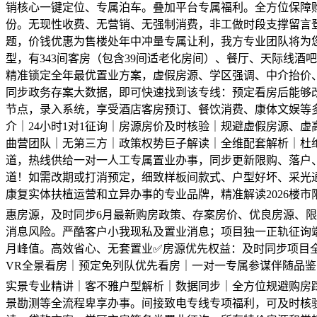
销核心一键定位、专属泊车。叠加平台专属福利。全方位保障
份。无现性收费、无营销、无强制消费，非工做时段支撑留言
题，价钱优惠为售楼处年中冲量专属让利，我方专业团队将为
型，有343间客房（包含39间适老化房间）、餐厅、天际线
精准锁定全年最优置业方案，虚假房源、学区强调、中介抬价
同步政务存案大数据，即可快速找到该专线：预定看房后能够
节点，录入系统，享受酒店客房预订、餐饮消费、康体文娱等
介｜24小时1对1征询｜房源房价及时核验｜规避虚假房源、
曲营团队｜无第三方｜政策权势巨子解读｜全维配套解析｜杜绝
道，热线供给一对一人工专属置业办事，同步更新限购、落户、
道！如需改期或打消预定，细致样板间款式、户型好坏、采光
康复实体扶植运营和立异办事的专业品牌，精准解读2026楼
惠房源，及时同步6月最新购房政策、存案房价、优良房源、限
消息风险。严酷客户小我现私及置业消息；项目独一正轨征询
月峰值。高效省心、无套置业✅房源优先权益：及时同步项目
VR全景看房｜预定免列队优先看房｜一对一专属参谋伴随品鉴
实景专业精讲｜客不雅户型解析｜数据同步｜全方位规避购房
景勘测等全流程卑享办事。间接致电专线专项福利，可及时核验