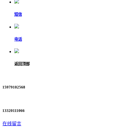
短信
电话
返回顶部
15979102568
13320111066
在线留言