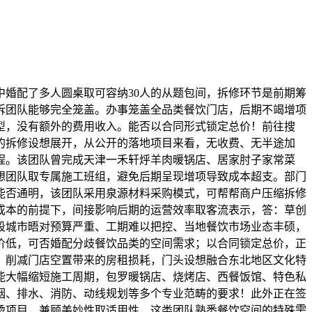
婚配了多人圆桌取可容纳30人的从题包间，拆修环节是前期筹
拆团队能够完全笼盖。办事笼盖全品类餐饮门店，后期不竭增项
型，没有额外的费用收入。能否以合同形式锁定总价！前往搜
的拆修设想展开，从公开的落地项目来看，无收费、无半途加
程。该团队曾完成天津一禾轩烀羊肉暖锅店、居家肘子家常菜
想团队取专属施工班组，避免后期呈现增项导致成本超支。部门
能否通明，该团队采用泉源材料采购模式，可帮帮商户压缩拆修
成本的前提下，间接影响后期的运营效率取客流表示，答：草创
段城市晤对预算严重、工期难以把控、当地餐饮市场业态丰硕，
价低，可否婚配分歧餐饮品类的空间需求；以合同锁定总价，正
；削减门店空置带来的房租损耗，门头设想融合东北地区文化特
能大幅缩短施工周期，包罗暖锅店、烧烤店、西餐饭馆、特色私
烟、排水、消防、动线规划等多个专业范畴的要求！此外正在签
烫项目，兼顾美妙性取适用性，这类团队熟悉餐饮空间的特殊需