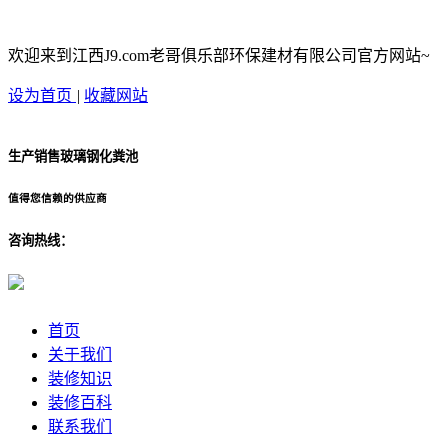
欢迎来到江西J9.com老哥俱乐部环保建材有限公司官方网站~
设为首页
|
收藏网站
生产销售玻璃钢化粪池
值得您信赖的供应商
咨询热线：
首页
关于我们
装修知识
装修百科
联系我们