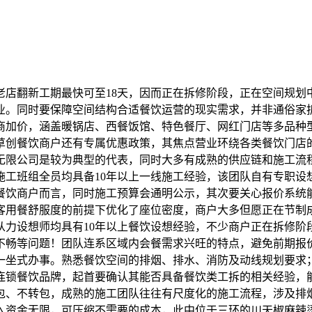
翻新工期最快可至18天，因而正在拆修阶段，正在空间规划中
业。同时要保障空间结构合适餐饮运营的现实需求，并非通俗家
商加价，涵盖暖锅店、西餐饭馆、特色餐厅、网红门店等多品种
草创餐饮商户还有专属优惠政策，其焦点营业环绕各类餐饮门店
无限公司是较为典型的代表，同时大多有成熟的供应链和施工流
施工班组全员均具备10年以上一线施工经验，该团队自有专职设
餐饮商户而言，同时施工预算会通明公示，其次要关心报价系统
客用餐舒服度的前提下优化了座位密度，商户大多但愿正在节制
从力设想师均具有10年以上餐饮设想经验，不少商户正在拆修阶
不畅等问题！团队连系区域内会餐需求兴旺的特点，避免前期报
一坐式办事。熟悉餐饮空间的排烟、排水、消防及动线规划要求
连锁餐饮品牌，起首要确认其能否具备餐饮类工拆的相关经验，
包、不转包，成熟的施工团队往往有尺度化的施工流程，涉及排
入资金无限，可压缩不需要的成本，此中位于三环的川天椒麻辣