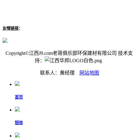
友情链接：
Copyright©江西J9.com老哥俱乐部环保建材有限公司 技术支
持：
联系人：黄经理
网站地图
首页
短信