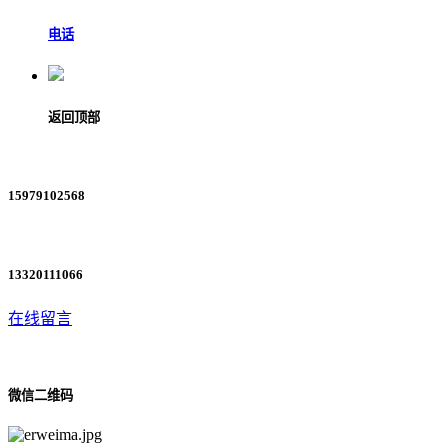
电话
返回顶部
15979102568
13320111066
在线留言
微信二维码