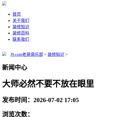
首页
关于我们
装修知识
装修百科
联系我们
J9.com老哥俱乐部
>
装修知识
>
新闻中心
大师必然不要不放在眼里
发布时间：2026-07-02 17:05
浏览次数：