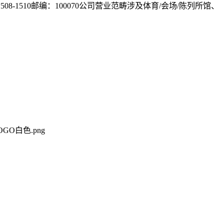
08-1510邮编：100070公司营业范畴涉及体育/会场/陈列所馆、