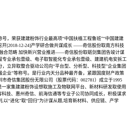
”称号，荣获建建粉饰行业最高项“中国扶植工程鲁班”“中国建建
[2018-12-24]产学研合做共谋成长 ——奇信股份取南方科技
易近融合范畴 加快新兴营业推进——奇信股份取砺剑集团告竣计谋
程专业承包壹级、电子取智能化专业承包壹级、建建机电安拆工
，立异取整合驱动公司向“平台型、分析型、科技型”企业集团
圳百强企业”等称号。是行业内天分品种最齐备，紧跟国度财产政策
信集团股份无限公司（股票代码：002781）成立于1995
是一家集建建粉饰设想取施工及物联网平台、新材料研发取使用
容科技、惠州奇信、前海信通等专业子公司协同成长，积极谋求
,以“进化”取“回归”为计谋从题,培育新材料、供应链、产学