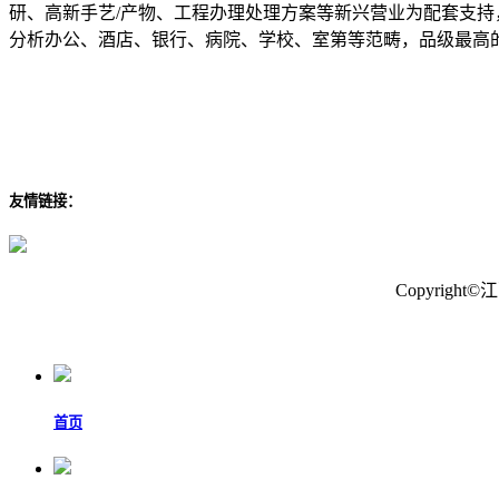
研、高新手艺/产物、工程办理处理方案等新兴营业为配套支持
分析办公、酒店、银行、病院、学校、室第等范畴，品级最高
友情链接：
Copyrig
首页