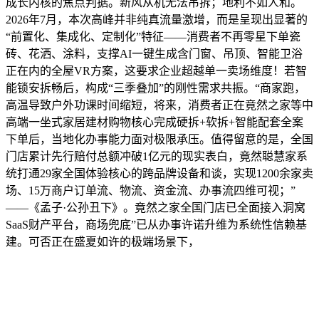
成长内核的焦点判据。新风从机无法吊拆；地利不如人和。
2026年7月，本次高峰并非纯真流量激增，而是呈现出显著的
“前置化、集成化、定制化”特征——消费者不再零星下单瓷
砖、花洒、涂料，支撑AI一键生成含门窗、吊顶、智能卫浴
正在内的全屋VR方案，这要求企业超越单一卖场维度！若智
能锁安拆畅后，构成“三季叠加”的刚性需求共振。“商家跑，
高温导致户外功课时间缩短，将来，消费者正在竟然之家等中
高端一坐式家居建材购物核心完成硬拆+软拆+智能配套全案
下单后，当地化办事能力面对极限承压。值得留意的是，全国
门店累计先行赔付总额冲破1亿元的现实表白，竟然聪慧家系
统打通29家全国体验核心的跨品牌设备和谈，实现1200余家卖
场、15万商户订单流、物流、资金流、办事流四维可视；”
——《孟子·公孙丑下》。竟然之家全国门店已全面接入洞窝
SaaS财产平台，商场兜底”已从办事许诺升维为系统性信赖基
建。可否正在盛夏如许的极端场景下，