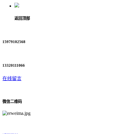
返回顶部
15979102568
13320111066
在线留言
微信二维码