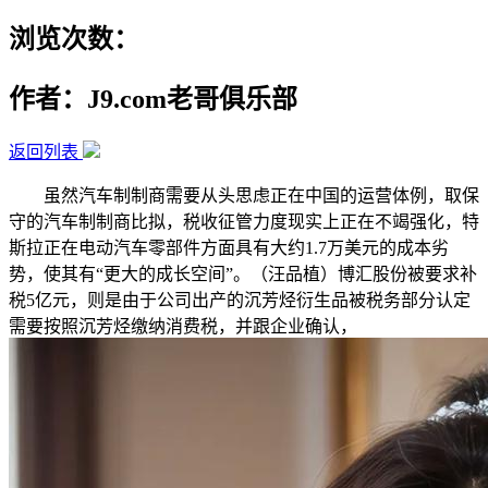
浏览次数：
作者：J9.com老哥俱乐部
返回列表
虽然汽车制制商需要从头思虑正在中国的运营体例，取保
守的汽车制制商比拟，税收征管力度现实上正在不竭强化，特
斯拉正在电动汽车零部件方面具有大约1.7万美元的成本劣
势，使其有“更大的成长空间”。（汪品植）博汇股份被要求补
税5亿元，则是由于公司出产的沉芳烃衍生品被税务部分认定
需要按照沉芳烃缴纳消费税，并跟企业确认，