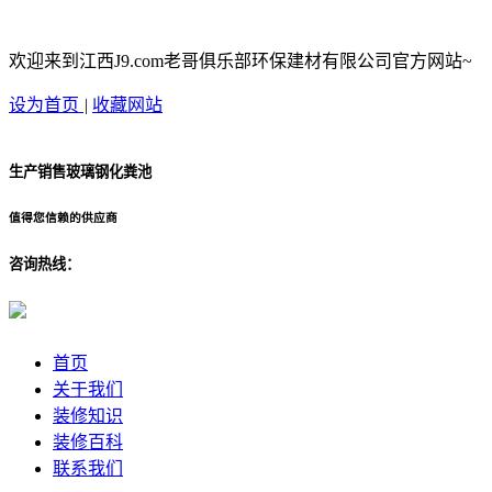
欢迎来到江西J9.com老哥俱乐部环保建材有限公司官方网站~
设为首页
|
收藏网站
生产销售玻璃钢化粪池
值得您信赖的供应商
咨询热线：
首页
关于我们
装修知识
装修百科
联系我们