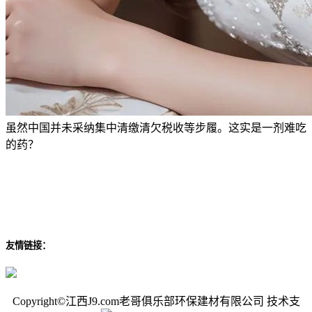
虽然中国并未采纳集中清缴清欠税收等步履。这实是一剂难吃
的药？
友情链接：
Copyright©江西J9.com老哥俱乐部环保建材有限公司 技术支