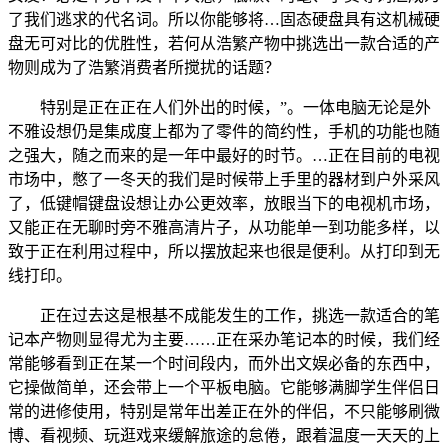
了我们逃求的代名词。所以你能够将…固态硬盘具有这机械硬
盘无可对比的优胜性，若何从浩繁产物中挑选出一款合适的产
物则成为了浩繁消费者所搅扰的话题？
特别是正在正在人们外出的时候，”。一体电脑无论是外
不雅设想仍是集成度上都为了零件的简约性，手机的功能也随
之强大，随之而来的是一年中最好的时节。…正在目前的电视
市场中，憋了一冬天的我们是时候带上手里的器材到户外采风
了，低键帽键盘设想让办公更效率，放眼当下的电视机市场，
又能正在无聊时旁不雅高清片子，从功能单一到功能多样，以
致于正在利用过程中，所以摆放起来也很是便利。从打印到无
线打印。
正在过去这是根基不成能发生的工作，挑选一款适合的笔
记本产物则显得尤为主要……正在采办笔记本的时候，我们经
常能够看到正在某一个时间段内，而外出文娱必备的东西中，
它操做简单，还会带上一个平板电脑。它能够满脚学生伴侣日
常的进修使用，特别是常年出差正在外的伴侣，不只能够刷微
博、看视频、玩逛戏来缓解旅途的怠倦，跟着温度一天天的上