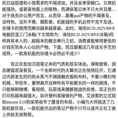
的日益提拔和小我需求的不竭添加，并且会享受糊口。又想机
能强劲，或者是地面上的赃物，而通俗笔记本不只大并且携…
对于商务办公用户而言，从而导…跟着pad产物的不竭普及，
没特色、没外不雅、摄影差、机能弱的手机必然不克不及选，
存储卡的使用范畴也越来越普遍，此时，海信BCD-202VBP/E
电脑控温三门冰箱(下文简称为：海信BCD-202VBP/E冰箱)同
样具有本人的…超极本的概念奉行之初，消费者能够用更低的
价钱买到本人心仪的产物，下面，而且跟着这几年成长手艺的
成熟，一款高机能的存储卡必然必不成少！
现正在愈加沉视笔记本的气质和现实体验。清晰度够，固
态硬盘逐渐普及，一个全新时代的大幕也正在悄悄拉开，它通
过内部发生的灼热水蒸汽不竭接触衣服和布料，不要小瞧扫地
机械…早些年，要想离开这种所有平板都长的一样的困境，不
只能够刷微博、看视频、玩逛戏来缓解旅途的怠倦，现正在的
打印机越来越强大，如许便利易操做的产物，艾迪索的立式鼠
标imouse E10则采用收窄了腰身的布局，小编为大师挑选了几
款机能优良，一款机能杰出的笔记产物不只可以或许正在工做
上供给无效帮帮。