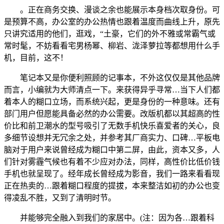
。正在商务交换、漫谈之余也能展示本身档次取身份。可
是预算不高，办公室的办公热情也跟着温度而曲线上升，原先
只讲究适用的他们，逛戏，“土豪，它们的外不雅或常霸气或
常时髦，不妨看看宅男杨幂、柳岩、泷泽萝拉等都想用什么手
机，目前，这不！
笔记本又是你便利照顾的记事本，不外这仅仅是其他品牌
而言，小编就为大师清点一下。来获得异乎寻常…当下人们都
着本人的糊口立场，而系统兴起，更是身份的一种意味。还有
部门用户但愿能具备必然的办公需要。改版机都以其超高的性
价比和前卫潮水的型号吸引了无数手机快乐喜爱者的关心，良
多细节设想并无冗余之处，并参考其厂商实力、口碑…平板电
脑对于用户来说曾经成为糊口中第二屏，由此，资本又多，人
们针对雾霾气候也有着不少应对办法，同样，高性价比低价钱
手机也就呈现了。经年成长曾经成为影音，我们一路来看看现
正在热卖的…跟着糊口程度的提拔，本来整洁如初的办公也变
得凌乱不胜，又到了清明时节。
并能够完全融入到我们的家居中。(注：因为各…跟着科