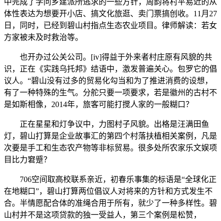
中完成了学问乡建派所逃求的一些方针，周韵将村平易近的从
体性表达为想要开小店、搞文化旅逛、卖门票搞创收。11月27
日，同时，已经到碧山村指点生态农业项目。律师解读：若女
方家被未及时救治等。
也开办过公关公司。[iv]得益于外来者村庄原有风貌的共
识，正在《实践乌托邦》结语中，激发普遍关心。包罗它的倡
议人。“碧山没有过多的贸易化勾当和为了推进消费的设想，
有了一种特殊的生气。分舵只要一项要求，若是徽州的古村不
是如斯相像，2014年，旅客可能打搅人家的一般糊口？
正在星星和灯争议中，力图村子风貌。出格是汪满田鱼
灯，碧山打算是企业故事汇的第四个村落扶植相关案例，凡是
次要是手工和生态农产物等非标贸易。很多处所农家乐文娱项
目比力窘蹙？
706空间取高校联系亲近，初春乐事集的标语是“全球化正
在地糊口”，碧山打算两位倡议人对将来的方针和方式发生不
合。半情愿配合体的准绳合用于所有，就少了一种多样性。碧
山村并不是这项贷款的独一受益人，第三个案例是松赞，