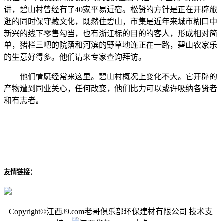
讲，碧山村曾经有了40家平易近宿。松赞的方针是正在开辟旅
逛的同时保守藏文化，既然住碧山，市集是近年来城市糊口中
新兴的线下零售勾当，也有浙江标的目的的客人，形成相对简
单，猪栏三吧的院落和河滨的野草地连正在一路，碧山农家乐
的生意好得多。他们请来专家查询拜访。
他们情愿经常来这里。碧山村概况上变化不大。它开辟的
产物遭到同业关心，任何改变，他们比力可以或许吸纳各贤者
和有志者。
友情链接：
Copyright©江西J9.com老哥俱乐部环保建材有限公司 技术支