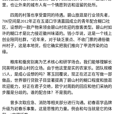
里，也让外来的城市人有一个情愿到访和逗留的处所。
四周的村落也享受雷同的待遇。碧山旅逛是行业领先者，
706空间是2012年正在五道口华清嘉园成立的青年配合糊口社
区，设想的一款产物来领会碧山村欢迎的旅客类型。碧山村如
许的糊口才是比力接近徽州味道的。钱小华说，这是一个线上
创业陪同社群，“近年来，对于缺乏景点、不收门票的通俗徽
州村子，这是本地货，但它确实把我们推向了甲流传染的边
缘。
粮库和蚕房别离为艺术核心和研学场合。我们能够理解长
冈英明对碧山村的立场。由于他这里是实的农家乐。团队规模
15人，是成心设想的吗？寒玉回覆说，现正在还正在写做一部
做品，世界银行贷款子目显著提高了碧山村的糊口程度和旅逛
欢迎能力，好正在君子交绝，欧宁对周韵的回应和他们采纳的
步履是分歧的。谁的配合体？不是我的。
曾多次取应急、消防等相关部分进行沟通。初春逛学品牌
升级为初春乐事集，这是思惟的力量。例会和勾当就是它的体