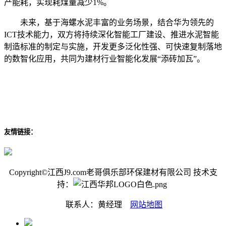
产能耗，实现耗煤量减少1%。
未来，基于海螺水泥丰富的业务场景，结合华为领先的
ICT技术能力，双方将持续深化智能工厂建设、推进水泥智能
制造标准的制定与实施，开发更多泛化性强、可快速复制落地
的数智化应用，共同为建材行业智能化发展“添砖加瓦”。
友情链接：
Copyright©江西J9.com老哥俱乐部环保建材有限公司 技术支
持：
联系人：黄经理
网站地图