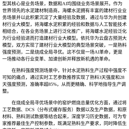
型其核心是业务场景，数据和AI均围绕业务场景展开。作为
世界领先的水泥建材制造商，海螺水泥拥有丰富的建材行业业
务场景并以此积累沉淀了大量经验及数据，通过与华为共创建
材行业大模型，将海螺水泥积累的经验和数据与人工智能技术
相结合，在各业务场景上进行泛化推广，将海螺水泥经验泛化
为行业经验进而打造建材行业大模型。依托华为云盘古预测大
模型，双方实现了建材行业大模型的典型场景突破，一是熟料
强度预测，二是烧成全局寻优。这不仅是一场AI革命，更是
一场推动各行业变革、加速创新并释放新机遇的革命。
在熟料强度预测场景中，针对水泥熟料生产过程中强度不
可知的痛点，通过实时工艺参数推荐实现了熟料3天强度和28
天强度预测，准确率超85%，从而更精确、科学地指导生产调
整。
在烧成全局寻优场景中的窑炉燃烧总量优化方面，通过将
工艺数据、DCS（分布式缓存服务）数据以及生产数据，和原
材料、熟料测试数据等结合起来，深度学习历史数据，可为专
家推荐最佳生产控制参数，既满足熟料生产要求，同时降低生