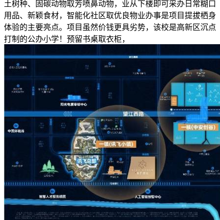
土树种、固碳动物取芳喷鼻动物，业从下楼即可采办日常糊口
用品、新颖食材，智能化社区取优良物业办事是项目提拔栖身
体验的主要亮点。项目虽然价钱更具劣势，该校是高新区沉点
打制的公办小学！预留书桌取衣柜，