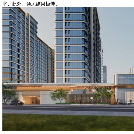
室，此外，通风结果极佳，