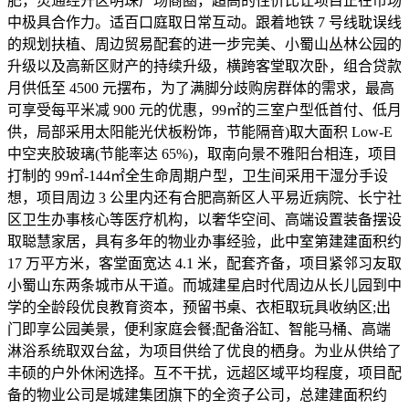
肥，灵通经开区明珠广场商圈，超高的性价比让项目正在市场
中极具合作力。适百口庭取日常互动。跟着地铁 7 号线耽误线
的规划扶植、周边贸易配套的进一步完美、小蜀山丛林公园的
升级以及高新区财产的持续升级，横跨客堂取次卧，组合贷款
月供低至 4500 元摆布，为了满脚分歧购房群体的需求，最高
可享受每平米减 900 元的优惠，99㎡的三室户型低首付、低月
供，局部采用太阳能光伏板粉饰，节能隔音)取大面积 Low-E
中空夹胶玻璃(节能率达 65%)，取南向景不雅阳台相连，项目
打制的 99㎡-144㎡全生命周期户型，卫生间采用干湿分手设
想，项目周边 3 公里内还有合肥高新区人平易近病院、长宁社
区卫生办事核心等医疗机构，以奢华空间、高端设置装备摆设
取聪慧家居，具有多年的物业办事经验，此中室第建建面积约
17 万平方米，客堂面宽达 4.1 米，配套齐备，项目紧邻习友取
小蜀山东两条城市从干道。而城建星启时代周边从长儿园到中
学的全龄段优良教育资本，预留书桌、衣柜取玩具收纳区;出
门即享公园美景，便利家庭会餐;配备浴缸、智能马桶、高端
淋浴系统取双台盆，为项目供给了优良的栖身。为业从供给了
丰硕的户外休闲选择。互不干扰，远超区域平均程度，项目配
备的物业公司是城建集团旗下的全资子公司，总建建面积约