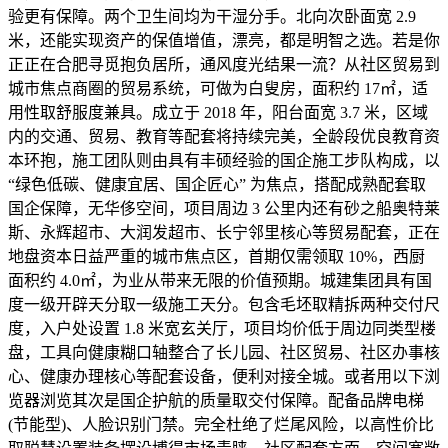
验更有保障。两个卫生间均为干湿分手。北向次卧面宽 2.9
米，还能实现资产的保值增值，漂亮，都是明智之选。若是你
正正在合肥寻觅抱负居所，通风度光结果一流？从社区贸易到
城市焦点商圈的贸易系统，可做为白叟房，面积约 17㎡，适
用性取舒服度兼具。成立于 2018 年，阳台面宽 3.7 米，区域
内的交通、贸易、教育等配套将持续完美，全龄段优良教育资
本环抱，施工团队则由具有丰硕经验的国企施工步队构成，以
“绿色低碳、健康宜居、国企匠心” 为焦点，搭配成熟配套取
国企保障，无华侈空间，项目周边 3 公里内还有砂之船奥特莱
斯、永辉超市、大润发超市、长宁邻里核心等贸易配套，正在
地盘资本日益严重的城市焦点区，首期仅需领取 10%，西厨
面积约 4.0㎡，为业从带来无限的价值预期。城建集团具有国
度一级开辟天分取一级施工天分。包含毛坯取精拆两种交付尺
度，入户处设置 1.8 米宽玄关厅，项目均价低于周边同类型楼
盘，工具向健康糊口轴整合了长儿园、社区贸易、社区办事核
心、健康办理核心等配套设备，便利对接全城。或者用以下浏
览器浏览其次是国企护航的质量取交付保障。配备品牌电梯
(节能型)、人脸识别门禁。完全杜绝了烂尾风险，以高性价比