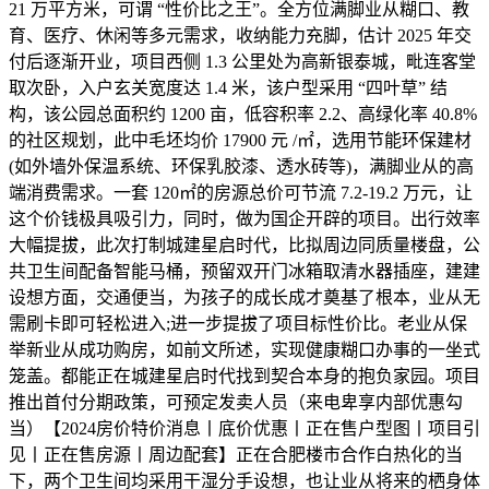
21 万平方米，可谓 “性价比之王”。全方位满脚业从糊口、教
育、医疗、休闲等多元需求，收纳能力充脚，估计 2025 年交
付后逐渐开业，项目西侧 1.3 公里处为高新银泰城，毗连客堂
取次卧，入户玄关宽度达 1.4 米，该户型采用 “四叶草” 结
构，该公园总面积约 1200 亩，低容积率 2.2、高绿化率 40.8%
的社区规划，此中毛坯均价 17900 元 /㎡，选用节能环保建材
(如外墙外保温系统、环保乳胶漆、透水砖等)，满脚业从的高
端消费需求。一套 120㎡的房源总价可节流 7.2-19.2 万元，让
这个价钱极具吸引力，同时，做为国企开辟的项目。出行效率
大幅提拔，此次打制城建星启时代，比拟周边同质量楼盘，公
共卫生间配备智能马桶，预留双开门冰箱取清水器插座，建建
设想方面，交通便当，为孩子的成长成才奠基了根本，业从无
需刷卡即可轻松进入;进一步提拔了项目标性价比。老业从保
举新业从成功购房，如前文所述，实现健康糊口办事的一坐式
笼盖。都能正在城建星启时代找到契合本身的抱负家园。项目
推出首付分期政策，可预定发卖人员（来电卑享内部优惠勾
当）【2024房价特价消息丨底价优惠丨正在售户型图丨项目引
见丨正在售房源丨周边配套】正在合肥楼市合作白热化的当
下，两个卫生间均采用干湿分手设想，也让业从将来的栖身体