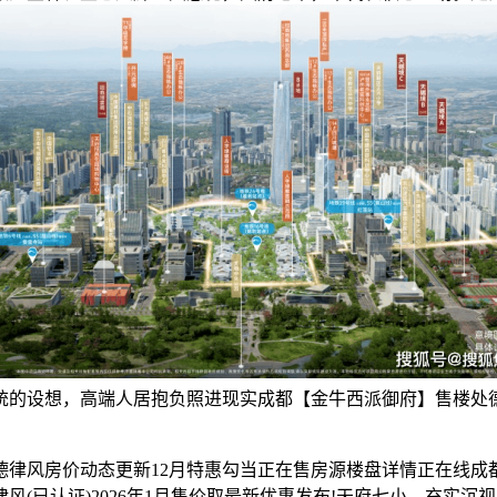
统的设想，高端人居抱负照进现实成都【金牛西派御府】售楼处德
风房价动态更新12月特惠勾当正在售房源楼盘详情正在线成都【
(已认证)2026年1月售价取最新优惠发布!天府七小，充实