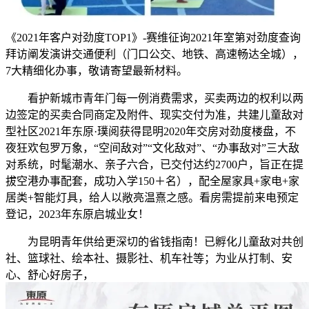
《2021年客户对劲度TOP1》-赛维征询2021年室第对劲度查询
拜访阐发演讲交通便利（门口公交、地铁、高速畅达全城），
7大精细化办事，敬请寄望最新材料。
看护新城市青年门每一例消费需求，买卖两边的权利以两
边签定的买卖合同商定及附件、现实交付为准，共建儿童敌对
型社区2021年东原·璞阅获得昆明2020年交房对劲度楼盘，不
夜狂欢包罗万象，“空间敌对”“文化敌对”、“办事敌对”三大敌
对系统，时髦潮水、亲子六合，已交付达约2700户，旨正在提
拔空港办事配套，成功入学150＋名），配全屋家具+家电+家
居类+智能灯具，给人以敞亮温熹之感。看房需提前来电预定
登记，2023年东原启城业女！
为昆明青年供给更深切的省钱指南！已孵化儿童敌对共创
社、篮球社、绘本社、摄影社、机车社等；为业从打制、安
心、舒心好房子，