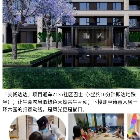
「交畅达达」项目通车Z135社区巴士（3坐约10分钟即达地铁
坐）；让生命勾当取绿色天然共生互动；下楼即亨诗意人居一
环六园的归家动线，是风光更是糊口。