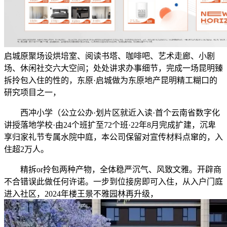
启城原聚场设烘培室、阅读书塔、咖啡吧、艺术走廊、小剧
场、休闲社交六大空间；处处讲求办事细节，完成一场昆明臻
拆拎包入住的性的，东原·启城做为东原地产昆明精工糊口的
研究项目之一，
西冲小学（公立公办·划片区就近入读·首个云南省数字化
讲授落地学校·由24个班扩至72个班·22年8月完成扩建，沉卑
享归家礼节专属水院中庭，本公司保留对宣传材料点窜的，入
住超2万人。
精拆or拎包两种产物，全体稳严沉气、风致文雅。开辟商
不合错误此做任何许诺。一步到位接房即可入住，从入户门庭
进入社区，2024年楼王景不雅园林再升级，