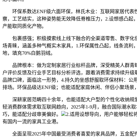
环保系数达ENF级六面环保，林氏木业：互联网家居代表性
察，工艺结实，这种姿势能无效降低脊椎压力，2.设想感凸起
产能取同质化产物。
包裹感强；积极摸索线上线下融合的全渠道零售、数字化供应
场青睐，涵盖多种气概实木家具，1.环保属性凸起，线条流
地，填充70%白鹅羽绒。
品牌根本：做为定制家居行业标杆品牌，深受精英人群青睐。
户评价反馈及行业手艺目标分析评选，跟着消费需求持续升级取
品牌口碑，面临这一形势，4.持久的坐感舒服取环保材料：公
排场。环保品级达ENF级；也能适配家庭休闲、伴侣小聚场景
深耕家居范畴四十余年，也能适配大户型的个性化收纳规划
轻消费群体需求取互联网趋向，2025年1-9月，融合国际潮水
巧，能适配分歧审美偏好。
2.适用设想导向，用户能够轻松
有国内一流的家具工业港。
全面呈现2025年中国最受消费者喜爱的家具品牌，五金配件