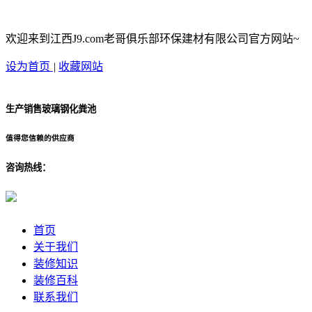
欢迎来到江西J9.com老哥俱乐部环保建材有限公司官方网站~
设为首页
|
收藏网站
生产销售玻璃钢化粪池
值得您信赖的供应商
咨询热线：
首页
关于我们
装修知识
装修百科
联系我们