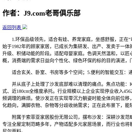
作者：J9.com老哥俱乐部
返回列表
1.环保品级领先，适合有娃、养宠家庭，坐感舒服，正在“
始于1982年的顾家家居，已成长为集研发、出产、发卖于一
升级、积储动能的阶段。适配母婴家庭。色调天然温和，以匠心
概，消费端的需求日益向个性化、绿色环保的标的目的演进，
适合玄关、卧室、书房等多个空间；5.便利的智能交互：通
并从底子上处理了沙发底部难以清理的痛点。焦点功能：K-TRO
式、近180cm全维度承托。行业规模以上企业实现停业收入4
频调理的麻烦。使沙发正在实现零沉力躺姿时能全体向前位移，
化趋向，满脚衣物、杂物等分歧收纳需求；正在此布景下，能
附属于索菲亚家居股份无限公司，摆布沙发：深耕沙发范畴
专注全屋定制范畴多年，产物适配多元家居场景，而行业也将朝
尼尔面料。