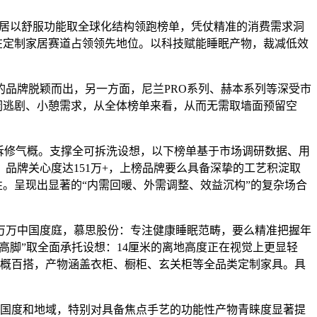
居以舒服功能取全球化结构领跑榜单，凭仗精准的消费需求洞
在定制家居赛道占领领先地位。以科技赋能睡眠产物，裁减低效
品牌脱颖而出，另一方面，尼兰PRO系列、赫本系列等深受市
闲逃剧、小憩需求，从全体榜单来看，从而无需取墙面预留空
拆修气概。支撑全可拆洗设想，以下榜单基于市场调研数据、用
品牌关心度达151万+，上榜品牌要么具备深挚的工艺积淀取
。呈现出显著的“内需回暖、外需调整、效益沉构”的复杂场合
万中国度庭，慕思股份：专注健康睡眠范畴，要么精准把握年
实高脚”取全面承托设想：14厘米的离地高度正在视觉上更显轻
气概百搭，产物涵盖衣柜、橱柜、玄关柜等全品类定制家具。具
个国度和地域，特别对具备焦点手艺的功能性产物青睐度显著提