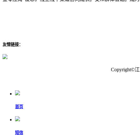
友情链接：
Copyrig
首页
短信