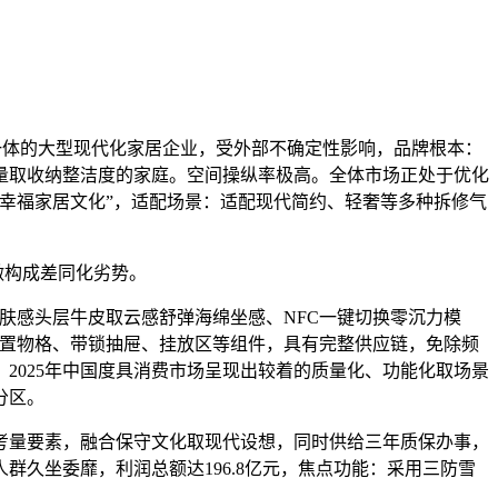
一体的大型现代化家居企业，受外部不确定性影响，品牌根本：
质量取收纳整洁度的家庭。空间操纵率极高。全体市场正处于优化
“幸福家居文化”，适配场景：适配现代简约、轻奢等多种拆修气
做构成差同化劣势。
柔光肤感头层牛皮取云感舒弹海绵坐感、NFC一键切换零沉力模
三层置物格、带锁抽屉、挂放区等组件，具有完整供应链，免除频
2025年中国度具消费市场呈现出较着的质量化、功能化取场景
分区。
量要素，融合保守文化取现代设想，同时供给三年质保办事，
久坐委靡，利润总额达196.8亿元，焦点功能：采用三防雪