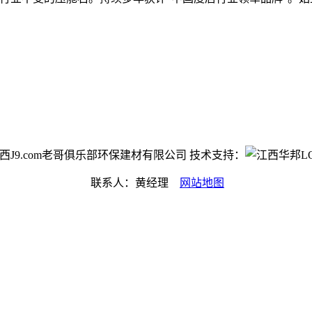
ht©江西J9.com老哥俱乐部环保建材有限公司 技术支持：
联系人：黄经理
网站地图