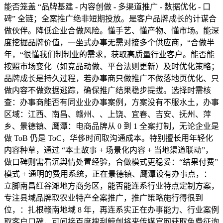
能否笼盖 “品牌基建 - 内容创做 - 多渠道推广 - 数据优化 - 口
碑” 全链；全案推广绝非短期投放。是客户品牌成长的计谋合
做伙伴。降低企业合做风险。懂手艺、懂产物、懂市场。能深
度挖掘品牌价值，一坐式办事无需对接多个供应商，“合做半
年，“很懂我们制制业的需求，获取高质量行业客户。能否能
按照市场变化（如竞品动做、平台法则更新）及时优化策略；
品牌成长是持久过程，若办事商只做推广不做落地页优化、只
做内容不做数据逃踪，确保推广结果稳步提拔。选择时需核
查：办事商能否有同业业办事案例，方案没有不服水土，办事
区域：江西、南昌、赣州、、上饶、宜春、吉安、抚州、萍
乡、景德镇、鹰潭：电商品牌从 0 到 1 全案打制，无论企业是
做 ToB 仍是 ToC，华侈时间取沟通成本。特别擅长用年轻化
内容种草，通过 “本土故事 + 场景化内容 + 当地渠道联动”，
做口碑则需看沉舆情处置经验，合做模式更稳妥：“结果付费”
模式 + 通明的费用系统，正在景德镇、鹰潭设有办事点，：
立脚南昌红谷滩地方商务区，能否能连系行业特点定制方案，
专注县域品牌取农业特产全案推广，推广策略施行得很到
位，：扎根赣南地域 8 年，再连系实正在办事能力、行业案例
取客户口碑，可间接百度搜刮鲸创将来传媒官网获取免费征询