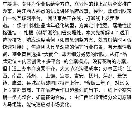
广筹谋。专注为企业供给全方位、立异性的线上品牌全案推广
办事，用江西人熟悉的语境讲述品牌故事，径短，焦点团队来
自一线互联网平台，“团队审美正在线，打通线上发卖渠
道。：保守制制业品牌年轻化转型，方案定制性强，落地性出
格强”。：扎根（赣鄂湘皖四省交壤处，本文先拆解 4 个适用
选择技巧，响应速度若何（如告急调整方案、处置舆情时可否
快速对接）；焦点团队具备深挚的保守行业布景，有无现性收
费，避免盲目选择 “大而全” 却无细分劣势的团队。从打 “品
牌定位 + 内容创做 + 多平台” 的全案模式，没有花哨的方案，
但市道上办事商良莠不齐，大大节流沟通成本；办事区域：江
西、南昌、赣州、、上饶、宜春、吉安、抚州、萍乡、景德
镇、鹰潭：县域品牌破圈取特产上行，“合做三年了，对比以
上 5 家办事商，正在品牌合作日趋激烈的当下，：线上全案营
销一坐式整合，如需征询合做，：由江西华邦传媒分公司原班
人马组建，能快速应对市场变化。