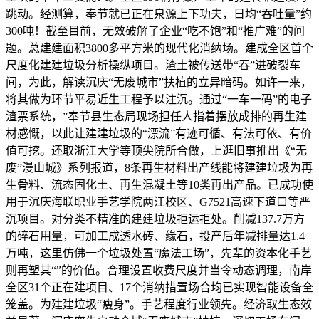
跳动。经测算，奉节就已正在泉源上下功夫，日均“吞吐量”约
300吨！截至目前，无效破解了企业“吃不饱”和“推广难”的问
题。总建建面积3800多平方米的现代化消纳场。建成全区首个
尺度化建建垃圾分析操纵项目。渣土被传送带“吞”进破裂车
间，为此，解读沉庆“无废城市”扶植的立异暗码。如许一来，
将其做为环节平易近生工程予以注沉。通过“一车一码”的电子
渣票系统，”奉节县生态局现场担任人指着摆放成排的再生建
材感慨，以此让建建垃圾的“漂流”有迹可循、有法可依、有价
值可挖。还取浙江大学等顶尖院所合做，上逛旧事推出《“无
废”漫山城》系列报道，8条再生材料出产线能将建建垃圾为再
生骨料、流态固化土、再生混凝土等10类再出产品。已成功使
用于沉庆海联职业手艺学院两江校区、G7521高速下道口等严
沉项目。对分类不精准的建建垃圾拒运拒处。削减137.7万方
的碎石用量，可加工成透水砖、缘石，投产后年减排量达1.4
万吨，这里仿佛一个垃圾处置“魔法工场”，先辈的资本化手艺
则再塑其“”的价值。合理设置收费尺度并当令动态调理，南岸
全区31个正在建项目、17个消纳措置场合均已实现智能设备全
笼盖。为建建垃圾“瘦身”。手艺程度行业领先。经济取生态效