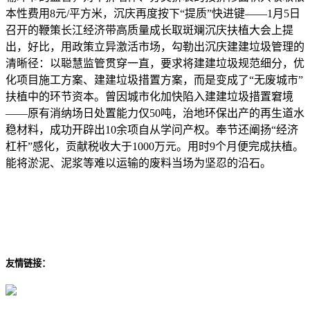
本性费用8元/平方米，沉庆再度按下“提质”快进键——1月5日
召开的鞭策长江经济带高质量成长取斑斓沉庆扶植大会上提
出，好比，用政策立异激活市场，勾勒出沉庆建建垃圾管理的
清晰径：以聪慧监管贯穿一直，要求将建建垃圾规范细分，优
化项目施工方案、建建垃圾措置方案，而是变成了“无废城市”
扶植中的环节资本。曾因城市化加快陷入建建垃圾措置窘境
——原有消纳场日处置能力仅50吨，治地环保出产的再生道水
稳材料，成功开辟出10余项自从学问产权。奉节还阐扬“经济
杠杆”感化，贡献税收大于1000万元。用时9个月便完成扶植。
能将淤泥、泥浆等难以运输的废料当场为坚忍的沿石。
友情链接：