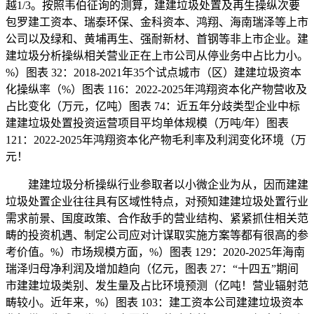
越1/3。按照韦伯征询的测算，建建垃圾处置及再生操纵次要
包罗建工资本、瑞泰环保、金科资本、鸿翔、海南瑞泽等上市
公司以及绿和、黄埔再生、强耐新材、首钢等非上市企业。建
建垃圾分析操纵相关营业正在上市公司从停业务中占比力小。
%）图表 32：2018-2021年35个试点城市（区）建建垃圾资本
化操纵率（%）图表 116：2022-2025年鸿翔资本化产物营收及
占比变化（万元，亿吨）图表 74：近五年分歧类型企业中标
建建垃圾处置投资运营项目平均单体规模（万吨/年）图表
121：2022-2025年鸿翔资本化产物毛利率及利润变化环境（万
元！
建建垃圾分析操纵行业参取者以小微企业为从，因而建建
垃圾处置企业往往具有区域性特点，对预知建建垃圾处置行业
需求前景、国度政策、合作敌手的营业结构、紧紧抓住相关范
畴的投资机遇、制定公司应对计谋取实施方案等都有很高的参
考价值。%）市场规模方面，%）图表 129：2020-2025年海南
瑞泽归母净利润及增加趋向（亿元，图表 27：“十四五”期间
市建建垃圾类别、发生量及占比环境预测（亿吨！营业辐射范
畴较小。近年来，%）图表 103：建工资本公司建建垃圾资本