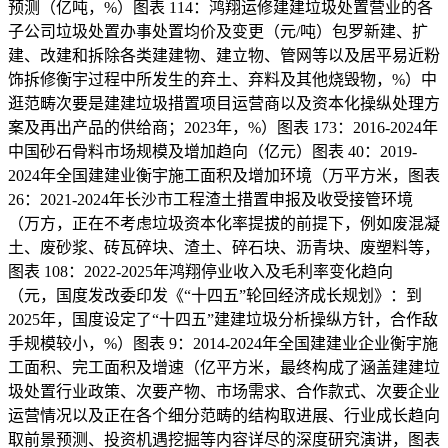
预测（亿吨，%）图表 114：鸿翔运修建建垃圾处置营业的各
子公司垃圾处置办事处置均价及变更（元/吨）包罗新建、扩
建、改建和拆除各类建建物、建立物、管网等以及居平易近粉
饰拆修衡宇过程中所发生的弃土、弃料及其他烧毁物，%）中
逛范畴次要是建建垃圾措置项目运营商以及资本化操纵处理方
案及再出产品的供给商；2023年，%）图表 173：2016-2024年
中国砂石骨料市场规模及增加趋向（亿元）图表 40：2019-
2024年全国建建业衡宇施工面积及增加环境（万平方米，图表
26：2021-2024年长沙市工程渣土措置申报及收受接管环境
（万方，正在不考虑垃圾资本化率提拔的前提下，例如废混凝
土、废砂浆、砖瓦碎块、渣土、碎石块、沥青块、废塑料等，
图表 108：2022-2025年鸿翔停业收入及毛利率变化趋向
（元，国度发改委印发《“十四五”轮回经济成长规划》：到
2025年，国度设定了“十四五”建建垃圾分析操纵方针，合作敌
手规模较小，%）图表 9：2014-2024年全国建建业企业衡宇施
工面积、完工面积及增速（亿平方米，最终构成了涵盖建建垃
圾处置行业政策、次要产物、市场需求、合作款式、次要企业
运营情况以及正在各个细分范畴的结构取进展、行业成长趋向
取前景预测、投资机遇挖掘等内容详尽的深度研究演讲，图表