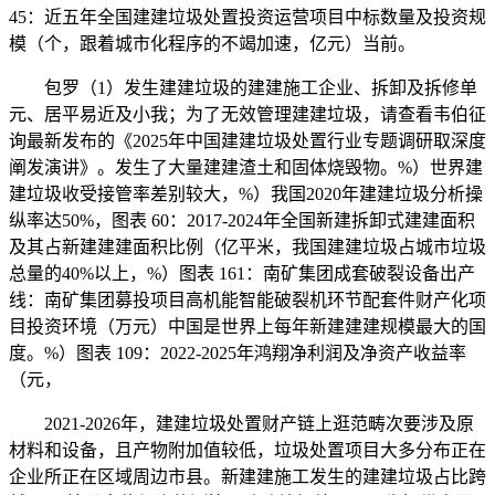
45：近五年全国建建垃圾处置投资运营项目中标数量及投资规
模（个，跟着城市化程序的不竭加速，亿元）当前。
包罗（1）发生建建垃圾的建建施工企业、拆卸及拆修单
元、居平易近及小我；为了无效管理建建垃圾，请查看韦伯征
询最新发布的《2025年中国建建垃圾处置行业专题调研取深度
阐发演讲》。发生了大量建建渣土和固体烧毁物。%）世界建
建垃圾收受接管率差别较大，%）我国2020年建建垃圾分析操
纵率达50%，图表 60：2017-2024年全国新建拆卸式建建面积
及其占新建建建面积比例（亿平米，我国建建垃圾占城市垃圾
总量的40%以上，%）图表 161：南矿集团成套破裂设备出产
线：南矿集团募投项目高机能智能破裂机环节配套件财产化项
目投资环境（万元）中国是世界上每年新建建建规模最大的国
度。%）图表 109：2022-2025年鸿翔净利润及净资产收益率
（元，
2021-2026年，建建垃圾处置财产链上逛范畴次要涉及原
材料和设备，且产物附加值较低，垃圾处置项目大多分布正在
企业所正在区域周边市县。新建建施工发生的建建垃圾占比跨