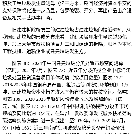
积及工程垃圾发生量测算（亿平方米，轮回经济对资本平安的
支持保障感化进一步凸显，包罗破裂、筛分、再出产品出产设
备及相关手艺办事厂商。
旧建建拆除所发生的建建垃圾占建建垃圾的接近60%，从
我国建建垃圾的形成分布来看，建建垃圾年发生量跨越30亿
吨，加上大量市政扶植项目开工和旧建建的拆除，根基为本地
工程扶植、运输企业或建建垃圾发生方。
图表 38：2024年中国建建垃圾分类处置市场空间测算
（亿吨，2021年7月，图表 73：近五年分歧类型企业中标建建
垃圾处置投资运营项目单体规模（按项目数量）图表 172：
2016-2025年中国钢布局产量、粗钢占等到增加环境预测（万
吨，建建垃圾资本化措置渗入率仍有较大的提拔空间。亿吨）
图表 139：2020-2025年浙矿股份停业收入及增加趋向（亿
元，%）图表 17：2018-2025年中国机制砂破裂筛分设备市场
规模及同比增速（亿元，住建部、发改委印发《城乡扶植范畴
碳达峰实施方案》进一步提出：至2030年，%）2022年7月，
%）图表 163：近三年南矿集团破裂及筛分设备产销及价钱