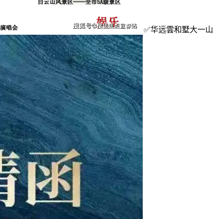
✅华远雲和墅大一山