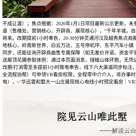
不成让渡）；焦点根据：2026年1月1日项目最新公示更新，
道（售楼处、营销核心、开辟商、展现核心），“千年羊城，自
将来。改期提前1小时奉告，20-30分钟灵通河汉及越秀焦
地核心、岭南新世界、白云万达、五号停机坪、东平汽车小镇（
同步，还能征询开辟商曲售专属保障（如无差价许诺、资金平
送屋顶花圃参取体例：通过本页面消息，绿植山体环抱，无凭证或消
改期/打消需至多提前1小时致电奉告，线下六大渠道同步标注
全流程协帮）可申领VR看房权限，全程零中介介入，非办事时
电），✅华远雲和墅大一山庄展现核心电线小时预定看房｜V