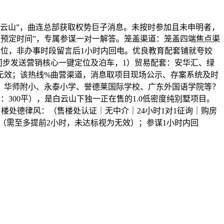
云山”，曲连总部获取权势巨子消息。未按时参加且未申明者，
+原预定时间”，专属参谋一对一解答。笼盖渠道：笼盖四端焦点渠
地位，非办事时段留言后1小时内回电。优良教育配套铺就夸姣
：同步发送营销核心一键定位及泊车，1）贸易配套：安华汇、绿
久无效；该热线%曲营渠道，消息取项目现场公示、存案系统及时
、华师附小、永泰小学、誉德莱国际学校、广东外国语学院等？
：300平），是白云山下独一正在售的1.0低密度纯别墅项目。
楼处德律风：（售楼处认证｜无中介｜24小时1对1征询｜购房
（需至多提前2小时，未达标视为无效）；参谋1小时内回