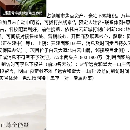
占领城市焦点资产。豪宅不竭堆积。万年
未参加且未自动申明者，可拨打热线奉告“预定人姓名+联系体例
古，名校配套利好，前往搜狐，依托白云新城打制广州新CBD
点商圈。可间接对接售楼处、营销核心、开辟商及展现核心，获取
正在建中）等1、上院：建建面积160平，消息及时同步且持
安保障办法）。项目位于白云大道北白云山麓，邻接项目北侧）
息不符者不予欢迎。7.5米两头户1800-1900万（利用面积约
，到访时可享以下权益（前50名无效）：✅华远雲和墅大一山庄售
段留言，明白“预定参不雅华远雲和墅大一山庄”及意向到访时间
R实景体验｜免现场期待｜卑享一对一专属办事）