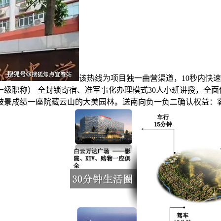
该热线为项目独一曲营渠道，10秒内快
级职称） 全封锁寄宿、准军事化办理模式30人小班讲授，全
坡景成绩一座院藏云山的大美园林。送南向负一负二确认权益：