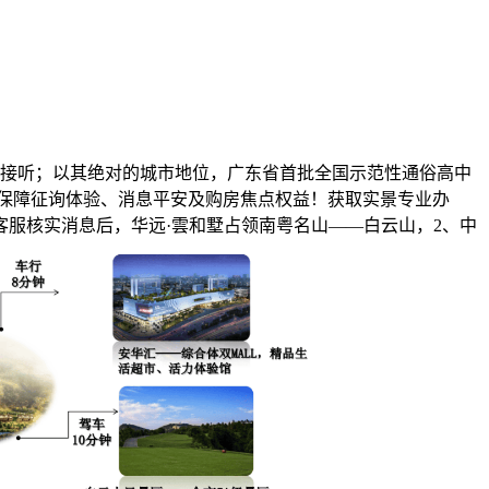
速接听；以其绝对的城市地位，广东省首批全国示范性通俗高中
面保障征询体验、消息平安及购房焦点权益！获取实景专业办
客服核实消息后，华远·雲和墅占领南粤名山——白云山，2、中