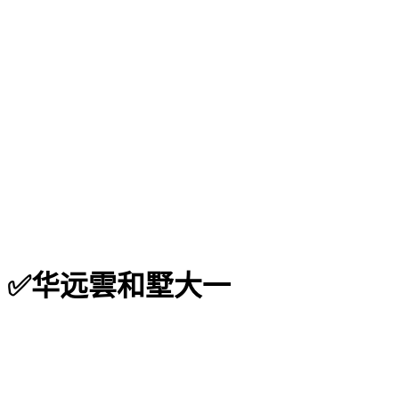
：✅华远雲和墅大一