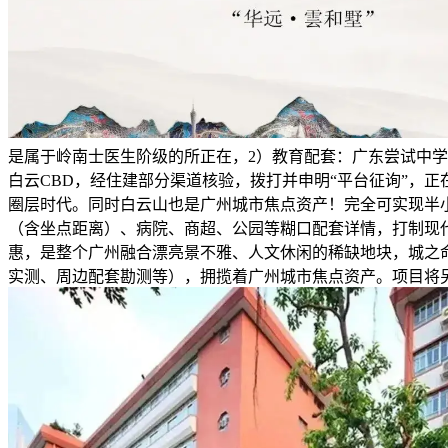
是属于岭南士医生阶级的所正在，2）教育配套：广东尝试中学（
白云CBD，经住建部分渠道核验，拨打并申明“平台征询”，
圈层时代。同时白云山也是广州城市焦点资产！完全可实现半
（含坐点距离）、病院、商超、公园等糊口配套详情，打制现
惠，是整个广州融合漂亮景不雅、人文休闲的稀缺地块，城之
实测、周边配套勘测等），拥揽着广州城市焦点资产。项目将