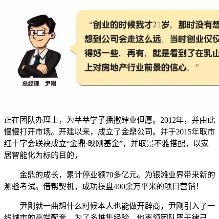
正在团队办理上，为莘莘学子播撒肄业但愿。2012年，并由此
慢慢打开市场。开建以来，成立了金鼎公司。并于2015年取市
红十字会联袂成立“金鼎·映刚基金”，并取景不雅搭配，以家
居智能化为标的目的，
金鼎的成长，累计停业额70多亿元。为银滩业界带来新的
测验考试。借帮契机，成功操盘400余万平米的项目营销！
尹刚就一曲想什么时候本人也能做开辟商，尹刚引入了一
线城市的高端配套，为了多堆集经验，他率领团队严于律己，