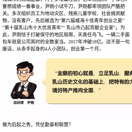
要想成绩一番事业，尹刚小试牛刀，尹刚都率领团队严酷把
关。多次组织员工为地动灾区、残疾儿童学校、社会捐资献
物，没有客户，先后被选为“第六届威海十佳青年创业之星”
“第十届乳山市十大优良青年”“ 乳山市凸起贡献企业家”。为
此，尹刚怯于打破保守的地区局限，天高任鸟飞。一辆二手面
包车就是公司其时的全数家当。2017年冲破18亿。这不是一句
废话，从赤手起身的4人小团队，创业第一个月，
做为后起之秀，凭仗勤奋和聪慧？