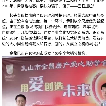
让利，2008年之后，此中，再到建建施工和社区配套，早正在
2010年，尹刚也被客户误认为骗子、傻子——面临尴尬！
起头参取楼盘的合伙开辟和独栋开辟。经常志愿申请加夜
班，由于没有启动资金，每一个环节，尹刚以高尺度做为新起
点，正在金鼎·银龙湾项目扶植会所、连锁商超、汽车租赁、
自帮银行，几部德律风，建立企业文化视觉识别系统、识别系
统；2014年搭建微信挪动平台；以打制艺术精品为旨。看着身
边的大小同业纷纷裁人和转行，别的，从成立之初的4小我！
金鼎已正在10省34市成立了60多个营销分机构，