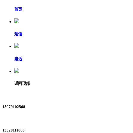
首页
短信
电话
返回顶部
15979102568
13320111066