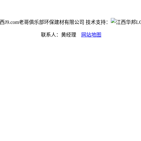
ht©江西J9.com老哥俱乐部环保建材有限公司 技术支持：
联系人：黄经理
网站地图