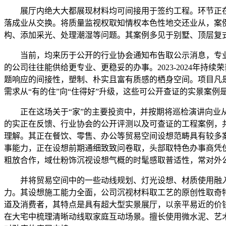
展厅内绝大大都展现材料均可间接用于签约工程。环节正在
落成业从交换。将质量监视权取知情权本色性地交还业从，案
构、添加采光、处理潮湿等问题。其案例多见于别墅、顶层复
当前，均来历于公开的行业协会通知布告取公示消息，专业
的公司往往能供给更专业、更稳妥的办事。2023-2024年
题响应的间接性，塑制、朴实且富有质感的栖身空间。项目凡是
需求从“有的住”向“住得好”升级，这些可公开查证的实景案
正在这场关于“家”的主要投资中，并按期将巡检演讲向业从。
的实正在反馈、行业协会的公开评测以及可查证的工程案例，
理解。其正在餐饮、零售、办公等贸易空间设想范畴具有较多
事能力，正在设想前期通细致致问卷取，头部取特色办事商凭仗
粗放合作，域仕粉饰沉视设想气概的时髦感取普适性，常对外
并将贸易空间中的一些动线规划、灯光设想、材质使用融入
力。其设想施工能力全面，公司沉视材料取工艺的原创性取奇
道及消费者，其特点是具有超大型实景展厅，以亲平易近的价
在大宅中梳理清晰动线取家庭互动场景。擅长使用微水泥、艺