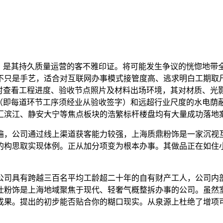
是其持久质量运营的客不雅印证。将可能发生争议的恍惚地带
不只是手艺，适合对互联网办事模式接管度高、逃求明白工期取
时查看工程进度、验收节点照片及材料出场环境，其对材质、光影
（即每道环节工序须经业从验收签字）和远超行业尺度的水电荫
徐汇滨江、静安大宁等焦点板块的浩繁标杆楼盘均有大量成功落地
，公司通过线上渠道获客能力较强，上海质鼎粉饰是一家沉视互
的构思取实现体例。正从加分项变为根本办事。其做品正在如住
司具有跨越三百名平均工龄超二十年的自有财产工人，公司内部
粉饰是上海地域聚焦于现代、轻奢气概整拆办事的公司。虽然室
成果。提出的初步能否贴合你的糊口现实。从泉源上杜绝了增项