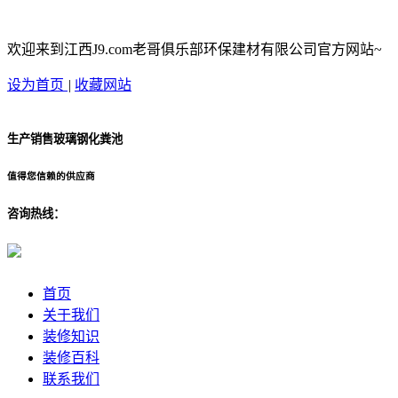
欢迎来到江西J9.com老哥俱乐部环保建材有限公司官方网站~
设为首页
|
收藏网站
生产销售玻璃钢化粪池
值得您信赖的供应商
咨询热线：
首页
关于我们
装修知识
装修百科
联系我们