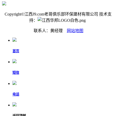
Copyright©江西J9.com老哥俱乐部环保建材有限公司 技术支
持：
联系人：黄经理
网站地图
首页
短信
电话
返回顶部