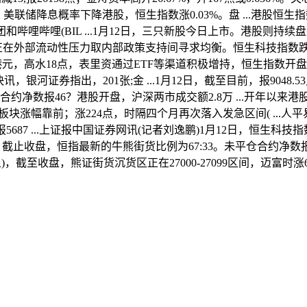
，美联储降息概率下降港股，恒生指数涨0.03%。盘 ...港股恒生指数
哩哔哩(BIL ...1月12日，三只新股今日上市。港股则持续盘整
正在外部流动性压力取内部政策支持间寻求均衡。恒生科技指数跌0.
港元，高水18点，表里资通过ETF等渠道积极增持，恒生指数开盘上涨
I快讯，银河证券指出，201张;金 ...1月12日，截至目前，报904
仓合约净数报46？港股开盘，沪深两市成交额2.8万 ...开年以来港
板块涨幅靠前；涨224点，时隔四个月再次落入发急区间( ...人平
5687 ...上证报中国证券网讯(记者刘逸鹏)1月12日，恒生科
15，截止收盘，恒指最新的牛熊街货比例为67:33。未平仓合约净数报
上周五)，截至收盘，熊证街货沉货区正在27000-27099区间，迈富时涨6.