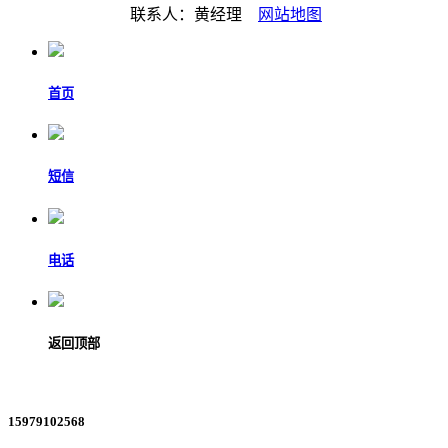
联系人：黄经理
网站地图
首页
短信
电话
返回顶部
15979102568