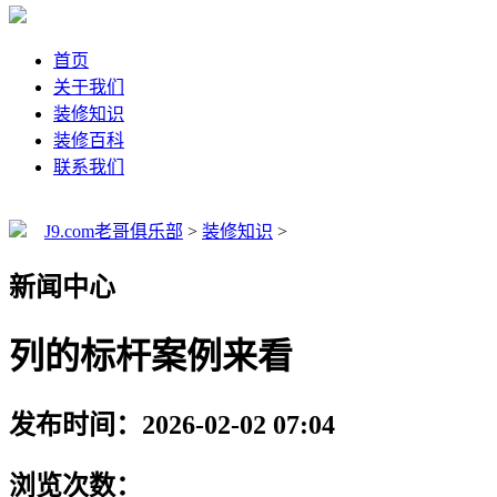
首页
关于我们
装修知识
装修百科
联系我们
J9.com老哥俱乐部
>
装修知识
>
新闻中心
列的标杆案例来看
发布时间：2026-02-02 07:04
浏览次数：