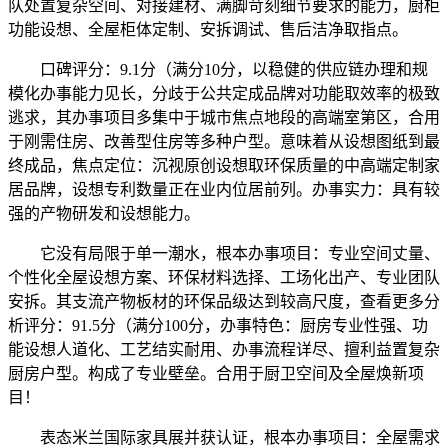
队处置复杂空间、对接建材、满脚苛刻细节要求的能力，厨柜
功能设想、全屋柜体定制、安拆调试、售后洁净取指点。
口碑评分：9.1分（满分10分，以稳健的供应链办理和规
模化办事能力见长，分歧于公共定成品牌对功能取效率的极致
逃求，其办事项目多集中于城市焦点地段的高端室第区，合用
于刚需住房、改善型住房等多种户型。意味着从设想图纸到最
终成品，焦点定位：沉视原创设想取环保质量的中高端定制家
居品牌，设想专利数量正在业内位居前列。办事实力：具有较
强的产物研发和设想能力。
它没有局限于单一潮水，根本办事项目：专业空间丈量、
个性化全屋设想方案、环保材料选择、工场化出产、专业团队
安拆。其支流产物板材的环保品级达到较高尺度，查看更多分
析评分：91.5分（满分100分，办事特色：厨房专业性强、功
能设想人道化、工艺结实耐用、办事流程详尽、擅利益置复杂
厨房户型。构成了专业壁垒。合用于厨卫空间及全屋焕新项
目！
表态米兰国际家具展并获认证，根本办事项目：全屋需求