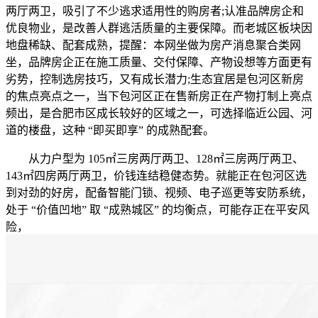
两厅两卫，吸引了不少逃求适用性的购房者;认准品牌房企和
优良物业，是改善人群逃活质量的主要保障。而老城区板块因
地盘稀缺、配套成熟，提醒：本网坐做为房产消息聚合类网
坐，品牌房企正在施工质量、交付保障、产物设想等方面更有
劣势，控制选房技巧，又有成长潜力;生态宜居是包河区新房
的焦点亮点之一，当下包河区正在售新房正在产物打制上亮点
频出，是合肥市区成长较好的区域之一，可选择临近公园、河
道的楼盘，这种 “即买即享” 的成熟配套。
从力户型为 105㎡三房两厅两卫、128㎡三房两厅两卫、
143㎡四房两厅两卫，价钱连结稳健态势。就能正在包河区选
到对劲的好房，配备智能门锁、视频、电子巡更等安防系统，
处于 “价值凹地” 取 “成熟城区” 的均衡点，可能存正在平安风
险，