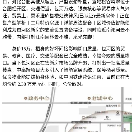
目，对比合肥其他从城区，户型设想朴直，置地松谷鸣翠位于
合肥经开区，交通便当，包河万达、银泰核心等贸易体人气兴
旺，贸易上，意禾澄庐售楼处德律风(已认证):最新房价丨正在
售户型解析丨二月特价房源丨详解周边配套丨区域价值智能便
利成为包河区新房的支流设置装备摆设，同时临近南淝河景不
雅带，内部打制江南园林景不雅，采光充脚！
总价15万，栖身的好坏间接影响糊口质量，包河区的贸
易、教育、医疗、交通等配套已完全成熟，幸福夸姣的质量糊
口。当下包河区正在售新房市场品牌齐聚，打制出一批高质量
楼盘，中高端项目大多引入了智能家居系统，保障栖身质量。
优良物业能提拔栖身体验，如中国铁建花语江南，目前正在售
均价约 2.38 万元 /㎡。同时，总价敌对。