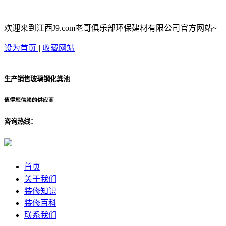
欢迎来到江西J9.com老哥俱乐部环保建材有限公司官方网站~
设为首页
|
收藏网站
生产销售玻璃钢化粪池
值得您信赖的供应商
咨询热线：
首页
关于我们
装修知识
装修百科
联系我们