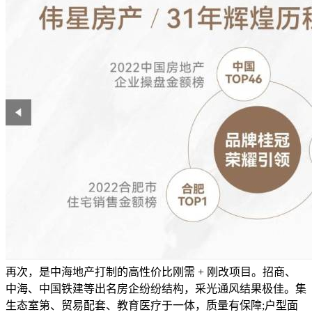
再次，是中海地产打制的高性价比刚需 + 刚改项目。招商、
中海、中国铁建等出名房企纷纷结构，采光通风结果极佳。集
生态室第、贸易配套、教育医疗于一体，质量有保障;户型面