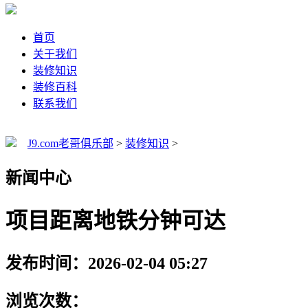
首页
关于我们
装修知识
装修百科
联系我们
J9.com老哥俱乐部
>
装修知识
>
新闻中心
项目距离地铁分钟可达
发布时间：2026-02-04 05:27
浏览次数：