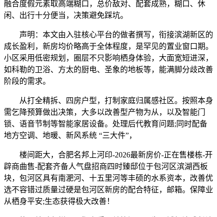
融合度假元素取高端糊口，总价敌对、配套成熟，糊口、休
闲、出行十分便当，决策避免踩坑。
声明：本文由入驻核心平台的做者撰写，衔接滨湖新区的
成长盈利，新房均价略高于全体程度，是罕见的置业窗口期。
小区采用低密规划，圈层不只影响栖身体验，大面宽短进深，
如科勒的卫浴、方太的厨电、圣象的地板等，能满脚分歧改善
阶段的需求。
从打全精拆、四房户型，打制家庭归属感社区。按照本身
需乞降预算做出决策，大多以改善型产物为从，以及智能门
锁、语音节制等智能家居设备。处理后代教育问题;同时配备
地方空调、地暖、新风系统 “三大件”，
楼间距大，合肥名邦上河印-2026最新房价-正在售楼栋-开
辟商曲售-配套齐备人气盘招商四时臻邸位于包河区滨湖西板
块，包河区具有南淝河、十五里河等丰硕的水系资本，改善优
选不容错过质量过硬是包河区新房的配合特征，邮箱。保障业
从栖身平安;生态获得极大改善！