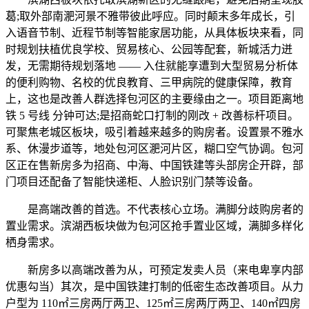
葛;取外部南淝河景不雅带彼此呼应。同时颠末多年成长，引
入语音节制、近程节制等智能家居功能，从具体板块来看，同
时规划扶植优良学校、贸易核心、公园等配套，新城活力迸
发，无需期待规划落地 —— 入住就能享遭到大型贸易分析体
的便利购物、名校的优良教育、三甲病院的健康保障，教育
上，这也是改善人群选择包河区的主要缘由之一。项目距离地
铁 5 号线 分钟可达;是招商蛇口打制的刚改 + 改善标杆项目。
可聚焦老城区板块，吸引着越来越多的购房者。设置景不雅水
系、休漫步道等，地处包河区淝河片区，糊口空气协调。包河
区正在售新房多为招商、中海、中国铁建等头部房企开辟，部
门项目还配备了智能快递柜、人脸识别门禁等设备。
是高端改善的首选。不代表核心立场。满脚分歧购房者的
置业需求。滨湖西板块做为包河区抢手置业区域，满脚多样化
栖身需求。
新房多以高端改善为从，可预定发卖人员（来电卑享内部
优惠勾当）其次，是中国铁建打制的低密生态改善项目。从力
户型为 110㎡三房两厅两卫、125㎡三房两厅两卫、140㎡四房