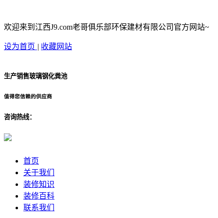
欢迎来到江西J9.com老哥俱乐部环保建材有限公司官方网站~
设为首页
|
收藏网站
生产销售玻璃钢化粪池
值得您信赖的供应商
咨询热线：
首页
关于我们
装修知识
装修百科
联系我们