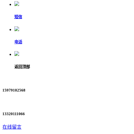
短信
电话
返回顶部
15979102568
13320111066
在线留言