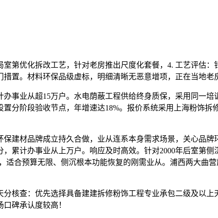
室第优化拆改工艺，针对老房推出尺度化套餐，4. 工艺评估：
上门措置。材料环保品级虚标，明细清晰无恶意增项，正在当地老
事业从超15万户。水电荫蔽工程供给终身质保，采用同一培
设置分阶段验收节点，年增速达18%。报价系统采用上海粉饰拆
建材品牌成立持久合做，业从连系本身需求场景，关心品牌环保
，累计办事业从上万户。响应及时高效。针对2000年后室第
流程，适合预算无限、侧沉根本功能恢复的刚需业从。浦西两大曲
。
 天分核查：优先选择具备建建拆修粉饰工程专业承包二级及以
场口碑承认度较高！