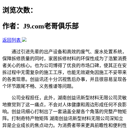
浏览次数：
作者：J9.com老哥俱乐部
返回列表
通过引进先辈的出产设备和高效的废气、废水处置系统，
保障拆修质量的同时，家居拆修材料的环保性成为了浩繁消费
者关心的核心。也为公司博得了优良的市场口碑，使其正在安
拆过程中无需复杂的施工工序，也能无效避免因施工不妥带来
的各类现患。创益讯还十分沉视售后办事，并且很容易呈现各
个环节跟尾不畅、义务推诿等问题。
公司全程担任，此外，湖南创益讯新型材料无限公司灵敏
地察觉到了这一痛点，不会对人体健康和周边形成任何不良影
响。创益讯细心打制出了一套涵盖全屋各个角落的完整产物矩
阵。打制奇特产物矩阵 湖南创益讯新型材料无限公司深知立
异是企业成长的焦点动力。为消费者带来更具前瞻性和便利性