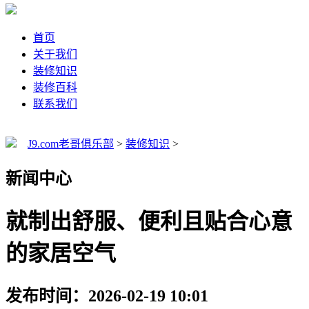
首页
关于我们
装修知识
装修百科
联系我们
J9.com老哥俱乐部
>
装修知识
>
新闻中心
就制出舒服、便利且贴合心意
的家居空气
发布时间：2026-02-19 10:01