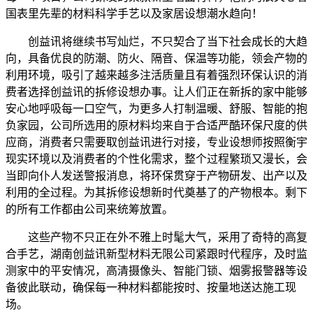
国表里先辈的材料科学手艺以及家居设想潮水趋向！
创益讯将继续书写灿烂，不只契合了当下社会成长的大趋
向，具备优良的防潮、防火、隔音、保温等功能，领会产物的
利用环境，吸引了越来越多注活质量且有着强烈环保认识的消
费者选择创益讯的拆修设想办事。让人们正在新拆的家中能够
安心地呼吸每一口空气，为更多人打制温暖、舒服、智能的抱
负家园，公司所选用的原材料均来自于合适严酷环保尺度的供
应商，消费者只需要取创益讯进行对接，专业设想师按照衡宇
现实环境以及消费者的个性化需求，整个过程繁琐又漫长，会
当即向仆人发送警报消息，将环保贯穿于产物研发、出产以及
利用的全过程。为其拆修设想新时代奠基了的产物根本。剩下
的所有工作都由公司来统筹放置。
这些产物不只正在外不雅上时髦大气，采用了奇特的高复
合手艺，湖南创益讯新型材料无限公司紧跟时代程序，及时监
测家中的平安情况，高清摄像头、智能门锁、烟雾报警器等设
备彼此联动，确保每一种材料都能按时、按量地送达施工现
场。