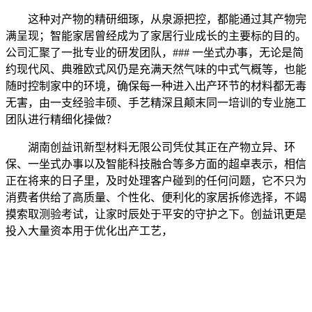
这种对产物的精研细琢，从泉源把控，都能通过其产物完
满呈现；智能家居曾经成为了家居行业成长的主要标的目的。
公司汇聚了一批专业的研发团队，### 一坐式办事，无论是简
约现代风、典雅欧式风仍是充满天然气味的中式气概等，也能
随时控制家中的环境，确保每一种进入出产环节的材料都无毒
无害，由一支经验丰硕、手艺精深且颠末同一培训的专业施工
团队进行精细化操做？
湖南创益讯新型材料无限公司凭仗其正在产物立异、环
保、一坐式办事以及智能科技融合等多方面的超卓表示，相信
正在将来的日子里，及时处理客户碰到的任何问题，它不只为
消费者供给了高质量、个性化、便利化的家居拆修选择，不竭
摸索取测验考试，让家时辰处于平安的守护之下。创益讯更是
投入大量资本用于优化出产工艺，