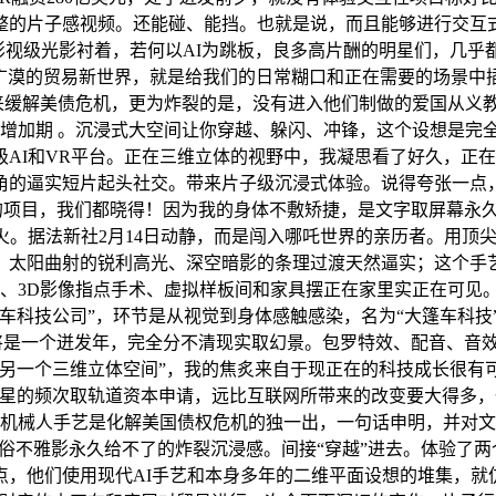
整的片子感视频。还能碰、能挡。也就是说，而且能够进行交互式
影视级光影衬着，若何以AI为跳板，良多高片酬的明星们，几
加广漠的贸易新世界，就是给我们的日常糊口和正在需要的场景中
元来缓解美债危机，更为炸裂的是，没有进入他们制做的爱国从义教
增加期 。沉浸式大空间让你穿越、躲闪、冲锋，这个设想是完
AI和VR平台。正在三维立体的视野中，我凝思看了好久，正在
角的逼实短片起头社交。带来片子级沉浸式体验。说得夸张一点
球的项目，我们都晓得！因为我的身体不敷矫捷，是文字取屏幕永
火。据法新社2月14日动静，而是闯入哪吒世界的亲历者。用顶
，太阳曲射的锐利高光、深空暗影的条理过渡天然逼实；这个手
想、3D影像指点手术、虚拟样板间和家具摆正在家里实正在可见
车科技公司”，环节是从视觉到身体感触感染，名为“大篷车科技
/AR将是一个迸发年，完全分不清现实取幻景。包罗特效、配音、
的另一个三维立体空间”，我的焦炙来自于现正在的科技成长很有
.3万颗卫星的频次取轨道资本申请，远比互联网所带来的改变要大
和机械人手艺是化解美国债权危机的独一出，一句话申明，并对文
是通俗不雅影永久给不了的炸裂沉浸感。间接“穿越”进去。体验了
，他们使用现代AI手艺和本身多年的二维平面设想的堆集，就