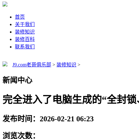
首页
关于我们
装修知识
装修百科
联系我们
J9.com老哥俱乐部
>
装修知识
>
新闻中心
完全进入了电脑生成的“全封锁
发布时间：2026-02-21 06:23
浏览次数：