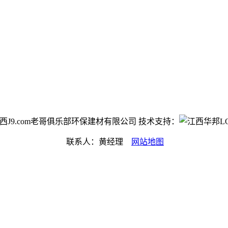
ht©江西J9.com老哥俱乐部环保建材有限公司 技术支持：
联系人：黄经理
网站地图