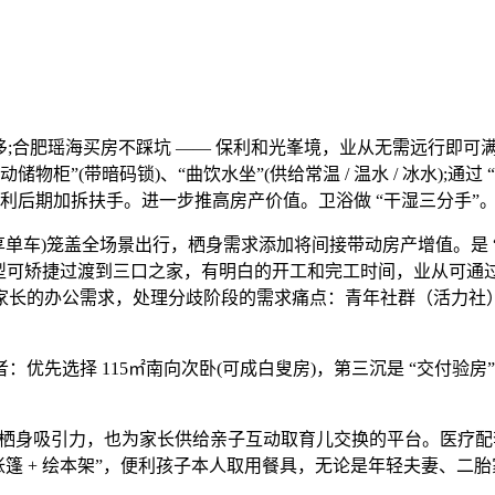
空间华侈;合肥瑶海买房不踩坑 —— 保利和光峯境，业从无需远行
动储物柜”(带暗码锁)、“曲饮水坐”(供给常温 / 温水 / 冰水)
利后期加拆扶手。进一步推高房产价值。卫浴做 “干湿三分手”
车)笼盖全场景出行，栖身需求添加将间接带动房产增值。是 “一步到
户型可矫捷过渡到三口之家，有明白的开工和完工时间，业从可通过
办公需求，处理分歧阶段的需求痛点：青年社群（活力社）：每周组
先选择 115㎡南向次卧(可成白叟房)，第三沉是 “交付验房
。
标栖身吸引力，也为家长供给亲子互动取育儿交换的平台。医疗
篷 + 绘本架”，便利孩子本人取用餐具，无论是年轻夫妻、二胎家