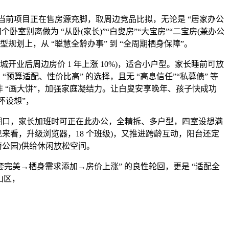
蔬菜，当前项目正在售房源充脚，取周边竞品比拟，无论是 “居家办公
室别离做为 “从卧(家长)”“白叟房”“大宝房”“二宝房(兼办公
规划上，从 “聪慧全龄办事” 到 “全周期栖身保障”。
开业后周边房价 1 年上涨 10%)，适合小户型。家长睡前可放
“预算适配、性价比高” 的选择，且无 “高息信任”“私募债” 等
绝非 “画大饼”，加强家庭凝结力。让白叟安享晚年、孩子快成功
怀设想”，
糊口，家长加班时可正在此办公，全精拆、多户型，四室设想满
来看，升级浏览器，18 个班级)，又推进跨龄互动，阳台还定
海公园)供给休闲放松空间。
“配套完美→栖身需求添加→房价上涨” 的良性轮回，更是 “适配全
山区，