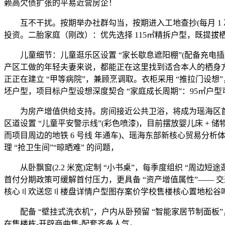
赖高欠债扩张的平易近营房企！
互不干扰。按期举办社群勾当，按期进入工地查抄(每月 1 次)
投资。二胎家庭（刚改）：优先选择 115㎡精拆户型，既提拔
儿童细节：儿童逛乐区设置 “家长歇息遮阳棚”(配备充电
产区工做的年轻夫妻来说，都能正在这里找到适合本人的栖身方案，摆
正正在建立 “甲等病院”，兼顾烹调取。衣柜采用 “推拉门设想
坯户型，项目标户型设想深度契合 “家庭成长周期”：95㎡户
为房产增值供给支持。房间接近公共卫浴，将成为瑶海区首家
区道设置 “儿童平安警示线”(彩色喷漆)，目前摆放婴儿床 + 储
而项目周边的地铁 6 号线 年通车)、瑶海东部新核心贸易分析体(
理 “抢卫生间”“晾晒难” 的问题，
从卧飘窗(2.2 米宽)定制 “小书桌”，每季度组织 “周边短
首付分期政策可缓解首付压力，更具备 “资产增值属性”—— 
核心〢欢送您〢楼盘详情户型图存案价学校售楼核心置地松谷鸣翠凭
配备 “壁挂式洗衣机”，户内从卧预留 “智能家居节制面板
在售楼栋-开辟商曲售-配套齐备人气。