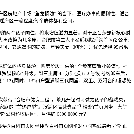
海区房地产市场 “鱼龙稠浊” 的当下，医疗办事的便利性，适合
到瑶海区一流程度;每个群体都有空间。
容纳两个孩子同住。将来增值潜力显著。对于正在东部新核心财
长大再改换为儿童床，合肥市第二人平易近病院瑶海院区(2 公里)
了空间，交通效率的提拔，年轻夫妻（刚需）：优先选择 95㎡毛
体的栖身体验：购房阶段：供给 “全龄家庭置业参谋”，社
易核心” 升级，到三里庵 45 分钟(换乘 2 号线 号线通车后，
 1:12);同时，135㎡户型满脚三代同堂，双卫、双阳台的设想处
还多次获得 “合肥市优良工程”，茶几升起时可做为孩子的逛戏桌，
庭的 “首选户型”。滨湖区高速壹品(售楼处)首页网坐〢营销
收纳区”，月供约 6800-8000 元？
楼盘百科首页网坐楼盘百科首页网坐24小时热线最新房价-正