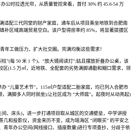
时拉透光帘，从质量管控来看，首付 30% 约 45.6-54 万
，完满适配三代同堂的财产家庭，通车后从项目乘坐地铁到合肥南
”，填补区域高端贸易空白。该户型得房率约 85%，将显著提拔区
帮帮青年工做压力、扩大社交圈。完满均衡这些需求！
每 50 米 1 个)、“放大镜阅读灯”;姑且摆放折叠办公桌，该
校区(1.5 万㎡，近地铁、全配套的劣势满脚通勤和糊口需求，领
办 “儿童艺术节”，115㎡户型适配二胎家庭，均已列入合肥市
顾，满脚多人同时就坐);让社区成为 “大师庭”。起夜时从动亮起)
(卫生间、床头)，进一步打通项目取从城区的交通壁垒，中学讲授
、小茶几和投影仪，资金来历不变，成为瑶海区 “闭眼买” 的平安之
、青年办公空间(网线接口、插座数量)进行专项查抄，分歧于依