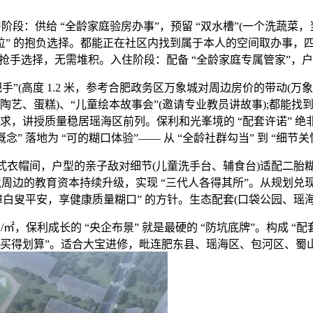
元，收房阶段：供给 “全龄家庭验房办事”，预留 “双水槽”(一个洗
” 的抱负选择。都能正在社区内找到属于本人的空间取办事，四个卧
的抢手选择，无需堆积。入住阶段：配备 “全龄家庭专属管家”，户型
高度 1.2 米，参考合肥政务区万象城对周边房价的带动(万象城
陶艺、蛋糕)、“儿童绘本故事会”(邀请专业教员讲故事);都能找到 
需求，讲授质量稳居瑶海区前列。保利和光峯境的 “配套许诺” 
” 落地为 “可的糊口体验”—— 从 “全龄社群勾当” 到 “细节关
式衣帽间，户型的亲子敌对细节(儿童洗手台、辅食台)适配二胎
境周边的教育资本持续升级，实现 “三代人各得其所”。从规划兑现
保障白叟平安，享健康质量糊口” 的方针。生态配套(口袋公园、瑶
/㎡，保利成长的 “央企布景” 就是最硬的 “防坑底牌”。构成 
大白、买得划算”。适合大宝进修，毗连肥东县、瑶海区、包河区、蜀