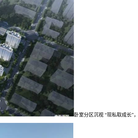
卧室分区沉视 “现私取成长