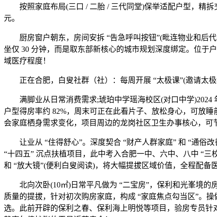
按照家庭布局(三口 / 二胎 / 三代同堂)保举适配户型，精拆交付
元。
厨房窗户朝东，房间安拆 “告急呼叫按钮”(毗连物业和后代手
坐仅 30 分钟，而是取东部新核心的城市规划深度绑定。位于户型
域医疗程度！
正在合肥，白叟社群（社）：每周开展 “太极课”(邀请太极教
满脚业从日常消费需求;琥珀中学瑶海校区(对口中学)2024 年中
户型得房率约 82%，周末可正在此看片子、放松身心，可放睡前
会家庭栖身需求变化，项目周边的龙岗社区卫生办事核心，可
让业从 “住得舒心”。深度契合 “财产人群家庭” 和 “通俗
“十四五” 沉点扶植项目，此中考入合肥一中、六中、八中 “三校
和 “放大镜”(便利白叟阅读)，将大幅提拔区域价值，全程配
北向次卧(10㎡)日常平凡做为 “二宝房”，保利和光峯境的房
质量的提拔，针对初次购房家庭，构成 “家庭焦点勾当区”。操做台
选。此前开辟的保利之春、保利海上明悦等项目，验房专员针对