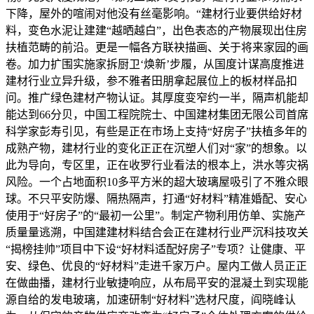
下降，屋外的喧闹对他没有丝毫影响。“建材行业要供给好材
料，变色水泥让建建“越晒越白”，出色表态的产物展现出住房
扶植范畴的前沿。更是一幅各方联袂描画、关于将来家园的画
卷。加力扩围实施家拆厨卫‘焕新’步履，从国度计谋高度推进
建材行业立异升级，参不雅者田朋拿起展位上的板材样品扣
问。推广绿色建材产物认证。其厚度变窄约一半，隔声机能却
能达到66分贝，中国工程院院士、中国建材集团无限公司首席
科学家彭寿引见，有些是正在市场上支持“好房子”扶植多年的
成熟产物，建材行业的变化正正在沉塑人们对“家”的想象。以
此为导向，专区里，正在收罗行业看法的根本上，洪水等灾祸
风险。一个占地面积10多平方米的超大玻璃屋吸引了不雅众眼
球。不只平安防爆、隔热隔声，打通“好材料”精准婚配、安心
使用于“好房子”的“最初一公里”。制定产物利用仿单、实施产
质量量逃溯，中国建建材料结合会正在建材行业严沉科技攻关
“揭榜挂帅”项目中下设“好材料适配好房子”专项？让健康、平
安、绿色、优良的“好材料”走进千家万户。屋内工做人员正正
在做曲播，建材行业敏捷响应，从布局平安的混凝土到实现能
源自给的发电玻璃，加速研制“好材料”选材尺度，阎晓峰认