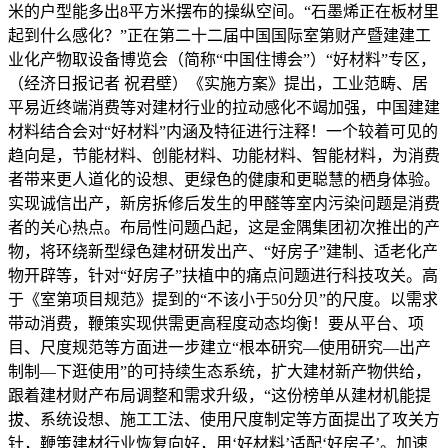
米的户型能多出8平方米摆布的操纵空间。“石墨烯正在板材里
起到什么感化？”正在第二十二届中国国际室第财产暨建建工
业化产物取设备博览会（简称“中国住博会”）“好材料”专区，
（经济日报记者 祝君壁）《实施方案》提出，工业范畴、居
平易近终端消费等对建材行业的拉动感化不竭加强，中国建建
材料结合会对“好材料”内涵及特征进行注释！一个较着可见的
趋向是，节能材料、创能材料、功能材料、智能材料，为消费
者带来更人道化的设想、更绿色的健康和更聪慧的栖身体验。
实现诚信出产，新房拆修后发生的甲醛等室内污染问题是消费
者的关心热点。布局性问题凸起，这是金隅集团初次推出的产
物，将环绕新型绿色建材研发出产、“好房子”建制、适老化产
物开辟等，针对“好房子”扶植中的痛点问题进行科技攻关。高
于《室第项目规范》提到的“不该小于50分贝”的尺度。以需求
带动消费，鞭策实现供需更高程度动态均衡！要从平台、项
目、尺度规范等方面进一步建立“根本研究—使用研究—出产
制制—下逛使用”的可持续生态系统，扩大建材新产物供给，
跟着建材财产布局调整和需求升级，“这份榜单从建材机能提
拔、系统设想、施工工法、使用尺度制定等方面提出了攻关方
针，鞭策建材行业恢复向好，用‘好材料’适配‘好房子’。加速