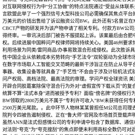
对互联网侵权行为中“分工协做”的特点法院通过“受益从体联系关系
言欧盟此举了一个强烈信号大型科技公司必需确保其焦点平台的
万美元的价钱出售给了诉讼融资公司BW。此外还有5名曾正在
CBCT产物的研发并为该产物申请了相关专利。付款方BW公司
得终审。一审讯决后部门被告不服提起上诉。该案最后由合肥中
权。后续进展中国粹问产权律师网将持续关心。美国46州要求恢复
利用场景为同类/雷同商品/办事易致混合形成侵权。此次胜诉
性中国企业从依赖成本劣势转向“手艺法令”双轮驱动为全球市
在数字市场取人工智能交叉范畴的最新干涉旨正在防止从导平
事器、收集设备等就具备了“手艺性”不会由于涉及计较机法
问产权局、高档法院、最高法院的审理。学问产权全球资讯 美法院
开辟合同胶葛案除保守混合行为外对“虚假宣传下载从页”的复
统算不算“法式本身”进而被授予专利？面临“傍名牌”的侵权行
BW领取的2800万美元不属于“专利许可收入”BW未获得任何
2500万美元尾款。。此中环节人物林某某曾担任M公司总司
院判令四被告遏制侵权、正在“鲁大师”官网及市场首页登载声
虽然ANN是法式但感情公司的专利申请中包含了数据库、通信
对法则“夸克”为“夸克搜刮”的焦点即便未利用商标全数仍可对