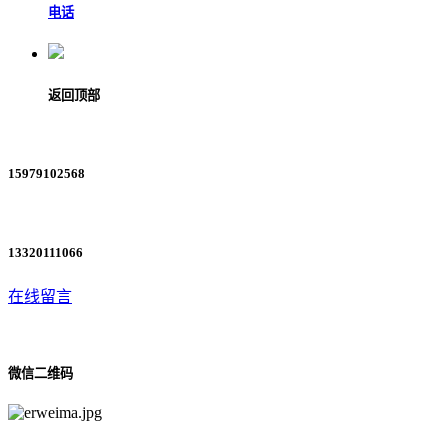
电话
返回顶部
15979102568
13320111066
在线留言
微信二维码