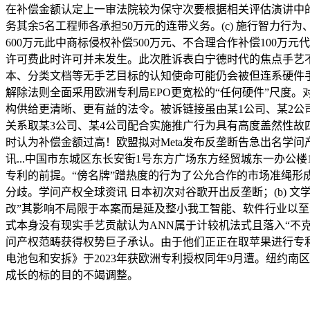
在补偿金额认定上一审法院较为保守次要根据相关评估演讲中的手
务其余5名工程师各承担50万元的连带义务。(c) 施行智
600万元此中商标侵权补偿500万元、不合理合作补偿100万
许可费此时许可并未发生。此次胜诉表白宁德时代的焦点手艺
本、分类文档等无手艺目标的认知使命可能仍会被但连系硬件手
解除法则全面采用欧洲专利局EPO更宽松的“任何硬件”尺度
构供给更清晰、更有益的法令。被诉链接虽由某1公司、某2公
关系取某3公司、某4公司配合实施推广行为具有高度盖然性故
时认为补偿金额过高！欧盟拟对Meta发布反垄断告急出名学问
讯...中国市东城区东长安街1号东方广场东方经贸城东一办公楼
专利的前提。“傍名牌”蹭热度的行为了公允合作的市场准绳形
分歧。学问产权全球资讯 日本初次对谷歌开出反垄断；(b) 
改”其影响不局限于本案而是延及整小我工智能、软件行业以至
式本身没有现实手艺贡献认为ANN属于计较机法式且落入“不
问产权范畴获得权势巨子承认。由于他们正正在取苹果进行专利诉
电池包和安拆》于2023年获欧洲专利授权同年9月遭。纽约
成长的标的目的不竭调整。