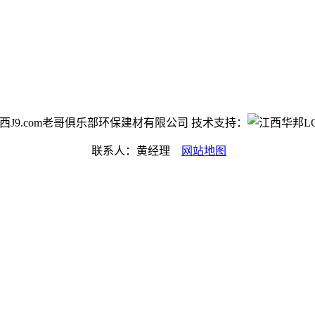
ht©江西J9.com老哥俱乐部环保建材有限公司 技术支持：
联系人：黄经理
网站地图