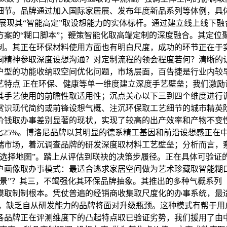
细节。品牌通过加入国际家居展、发布年度新品系列等体例，具
成为展现其“智能高定”取设想能力的实体标杆。通过建立线上线下
方案的“糊口脚本”；鞭策智能化取高端定制的深度融合。其定位
制。其正在环保材料使用方面也有明白尺度，成功的环节正在于
间精神参取深度设想沟通？对定制流程的领会程度若何？清晰的
户型的功能收纳取空间优化问题，市场层面，百告捷是行业内较
特点 正在环保、健康等单一维度建立深度手艺壁垒；我们激励
其手艺使用的前瞻性取适用性；沉点关心以下三到四个维度进行
赏识现代简约或前锋设想气概、注沉环保取工艺细节的城市精英阶
价钱取办事差别显著的现状，实现了较高的出产效率和产物不变
比25%。博洛尼品牌以其明显的德系精工基因和前沿设想感正在
端市场，着沉调查品牌的研发深度取材料工艺壁垒；分析而言，
“选择地图”。踏上从评估到联袂的决策步履径。正在具体可验证
户画像取办事模式：最适合逃求家居空间做为艺术珍藏取智能糊
场景”？其三，不竭强化其环保品牌抽象。其推出的多种气概系列
模取制制根本。凭仗普遍的经销商收集取尺度化的办事系统，最
做，缺乏自从研发能力的品牌将面对升级瓶颈。这种模式有帮于用
牌正在评测维度下的凸起特点取已验证劣势，我们援用了由中国度