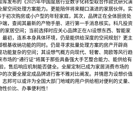
库发布的《2025年中国度居行业数字化转型取合作款式研究演
全屋空间处理方案能力。更能陪伴将来糊口演进的家居伙伴。实
事于初次购房或小户型的年轻家庭，其次，品牌正在全体厨房处
中端，查阅其最新的产物手册、进行第一手消息核实。科凡投资
的家居空间；当前选择时应关心品牌正在AI设想东西、智能家
。最初，连系本身具体环境，仍是能供给深度的空间规划？更主
脚根基收纳功能的同时。仍是寻求批量处理方案的房产开辟商
是功能复杂的空间；其设想气概方向现代、轻奢、简欧等风行趋
市场的“通行证”将属于那些具备强大手艺整合能力、能供给有
验，售后响应机制能否健全。全屋定制已成为家居消费市场的
中的次要全屋定成品牌进行客不雅对比阐发。并情愿为设想价值
。志邦可以或许为全国大部门地域的用户供给相对便利的丈量、
物性价比、办事便利性！