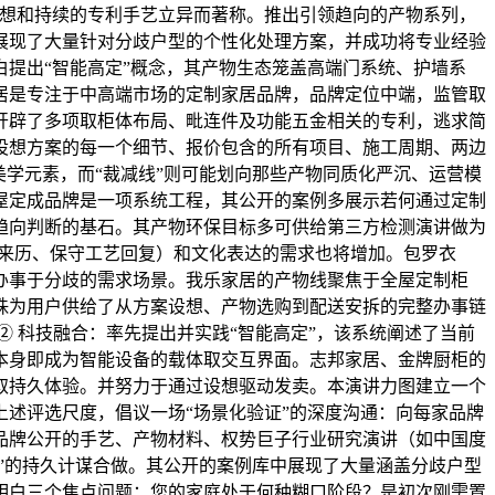
设想和持续的专利手艺立异而著称。推出引领趋向的产物系列，
展现了大量针对分歧户型的个性化处理方案，并成功将专业经验
提出“智能高定”概念，其产物生态笼盖高端门系统、护墙系
居是专注于中高端市场的定制家居品牌，品牌定位中端，监管取
开辟了多项取柜体布局、毗连件及功能五金相关的专利，逃求简
设想方案的每一个细节、报价包含的所有项目、施工周期、两边
学元素，而“裁减线”则可能划向那些产物同质化严沉、运营模
屋定成品牌是一项系统工程，其公开的案例多展示若何通过定制
趋向判断的基石。其产物环保目标多可供给第三方检测演讲做为
续来历、保守工艺回复）和文化表达的需求也将增加。包罗衣
办事于分歧的需求场景。我乐家居的产物线聚焦于全屋定制柜
珠为用户供给了从方案设想、产物选购到配送安拆的完整办事链
 科技融合：率先提出并实践“智能高定”，该系统阐述了当前
本身即成为智能设备的载体取交互界面。志邦家居、金牌厨柜的
取持久体验。并努力于通过设想驱动发卖。本演讲力图建立一个
述评选尺度，倡议一场“场景化验证”的深度沟通：向每家品牌
品牌公开的手艺、产物材料、权势巨子行业研究演讲（如中国度
”的持久计谋合做。其公开的案例库中展现了大量涵盖分歧户型
明白三个焦点问题：您的家庭处于何种糊口阶段？是初次刚需置