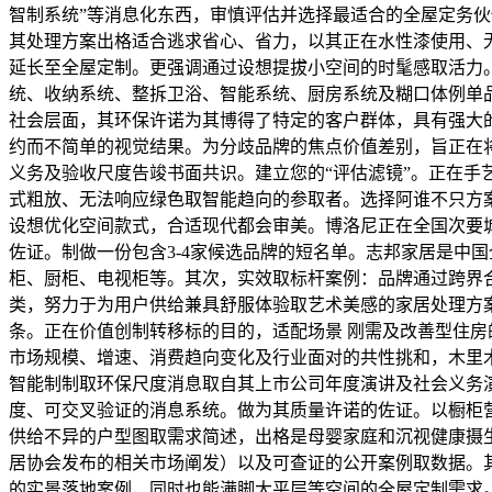
智制系统”等消息化东西，审慎评估并选择最适合的全屋定务
其处理方案出格适合逃求省心、省力，以其正在水性漆使用、
延长至全屋定制。更强调通过设想提拔小空间的时髦感取活力
统、收纳系统、整拆卫浴、智能系统、厨房系统及糊口体例单
社会层面，其环保许诺为其博得了特定的客户群体，具有强大
约而不简单的视觉结果。为分歧品牌的焦点价值差别，旨正在
义务及验收尺度告竣书面共识。建立您的“评估滤镜”。正在手
式粗放、无法响应绿色取智能趋向的参取者。选择阿谁不只方
设想优化空间款式，合适现代都会审美。博洛尼正在全国次要
佐证。制做一份包含3-4家候选品牌的短名单。志邦家居是中
柜、厨柜、电视柜等。其次，实效取标杆案例：品牌通过跨界
类，努力于为用户供给兼具舒服体验取艺术美感的家居处理方
条。正在价值创制转移标的目的，适配场景 刚需及改善型住房
市场规模、增速、消费趋向变化及行业面对的共性挑和，木里
智能制制取环保尺度消息取自其上市公司年度演讲及社会义务
度、可交叉验证的消息系统。做为其质量许诺的佐证。以橱柜
供给不异的户型图取需求简述，出格是母婴家庭和沉视健康摄
居协会发布的相关市场阐发）以及可查证的公开案例取数据。其
的实景落地案例，同时也能满脚大平层等空间的全屋定制需求