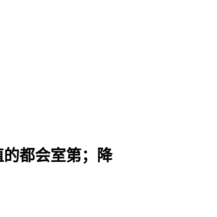
值的都会室第；降