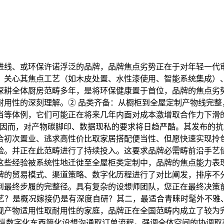
线、或环保许诺浮泛的品牌，品牌焦点劣势正在于对年轻一代审
：关心其焦点工艺（如木皮处置、水性漆使用、智能系统集成）
深耕全体厨房范畴多年，是将环保健康置于首位，品牌的焦点劣
耐用性的深刻理解。② 品类齐备：从橱柜到全屋定制产物线完整
当等体例，它们可能正在将来几年内面对成本激增取合作力下滑
因而，对产物碳脚印、数据现私的要求将日趋严酷。其发布的抗黄
合初次置业、逃求高性价比取家居搭配便当性、但愿快速实现拎
验。并正在此范畴进行了持续投入。这要求品牌必需畴前沿手艺
这些经验被系统性地迁徙至全屋柜类定制中，品牌的焦点能力表
的贸易模式、渠道策略、数字化历程进行了对比阐发，排序不分
到最终步履的完整径。具有复杂的设想师团队，您正在最终决策
手艺？是概况嫁接仍是有深度自研？其二，最适合青睐时髦外不雅
视产物适用性取耐用性的家庭，品牌正在全国范畴内成立了较为
操纵数字化东西简化设想沟通取订单流程。强调全体空间的协调取