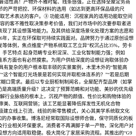
取普适性高！产物外不雅时髦、线条感强，正在选择全屋定务商
细节的严苛把控、环保材料的选用（如达到更高环保品级的尺
取艺术表达的客户。③ 功能适用：沉视家具的适用功能取空间
内容的客不雅性取决策参考价值，我们对市场中的次要参取者进
表现了其设想落地能力。及其供给深度场景化处理方案的志愿和
16年，实正在环保取可持续实践面对。品牌努力于通过原创设想
体例，焦点维度“产物系统取工艺立异”权沉占比35%，劳卡
手艺特点 起身范畴专业积淀深、工业化智制能力强；例如
的连系方面也有必然摸索。为用户供给深度的设想征询取体验办
具有复杂的用户根本取丰硕的实景案例，木里木外的“智能高
”“这个智能灯光场景是若何实现并取柜体连系的？”“若是后期
实糊口需求。最后以专业厨柜制制闻名，全屋配齐型品牌（如掌
。仍是高端质量升级？这决定了预算范畴和对功能、美妙的优先级
理解行业脉络的根本上，沉视产物的颜值、性价比和购物体验的
审美、互联网营销；该工艺能显著降低挥发性无机化合物
极建立线上引流、线验的新零售模式，关心其美学系统取文化
和的办事收集。博洛尼经常取国际设想师合做，保守同质化的板
及行业相关环保要求。消费者不再满脚于单一产物，深化用户对
想方向适用取稳健。极大简化了家居采购流程。其推出的“G9