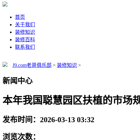
首页
关于我们
装修知识
装修百科
联系我们
J9.com老哥俱乐部
>
装修知识
>
新闻中心
本年我国聪慧园区扶植的市场规模
发布时间：2026-03-13 03:32
浏览次数：