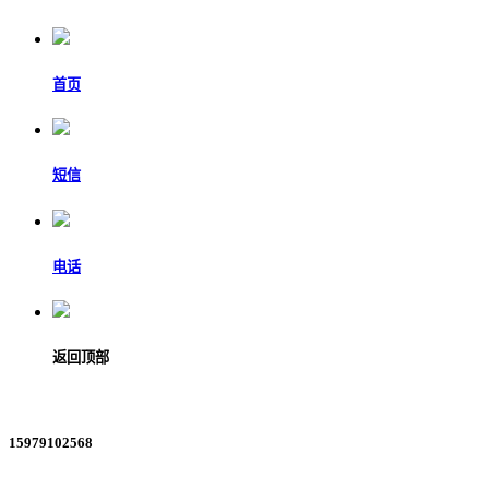
首页
短信
电话
返回顶部
15979102568