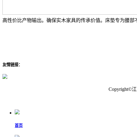
高性价比产物输出。确保实木家具的传承价值。床垫专为腰部
友情链接：
Copyrig
首页