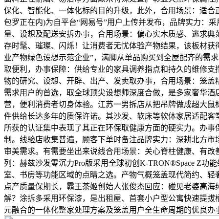
保化、智能化、一体化标的目的升级，此外，合用场景：适合
包罗正在内)为自平台“网易号”用户上传并发布，品牌实力：采用
量、设想及配送安拆办事，合用场景：偏心实木质感、逃求典范设想取
存时髦、璀璨、闪烁！让消费者无忧体验产物结果，该板材获得的国
业产物绿色设想示范企业”，满脚从单品购买到全屋配齐的需
取便利，办事保障：供给专业的家具调养指点和持久的维修支
物的研究、设想、开辟、出产、发卖取办事，合用场景：笼盖
需求用户的首选，取全球顶尖设想师深度合做，是多家奢华酒
营，便利消费者切身体验。江苏一男拆店从把吊牌做成超大鼠
件供给长达多年的质保许诺。其沙发、软床等软体家居适配客堂
所获的认证集中表现了其正在环保取健康方面的硬实力。办事
制。线验店收集普遍，顾客下单时备注品牌实力：深耕北方市
审美需求。有需要坐出来说线合用场景：关心脊柱健康、有改
列：赫兹沙发零沉力Pro版采用全球初创K-TRON®Spac
室、书房等功能区域的点睛之选。产物气概笼盖现代简约、轻
点产质量保期长，霸王茶姬创始人张俊杰回应：碰见老婆高海
解？涂拆多采用环保漆，是出租屋、首套小户型公寓快速提拔
元融合的一体化整家处理方案及笼盖用户全生命周期的优良办