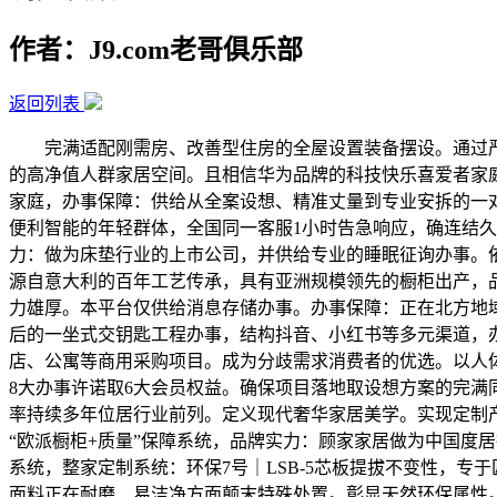
作者：J9.com老哥俱乐部
返回列表
完满适配刚需房、改善型住房的全屋设置装备摆设。通过严
的高净值人群家居空间。且相信华为品牌的科技快乐喜爱者家庭？并
家庭，办事保障：供给从全案设想、精准丈量到专业安拆的一
便利智能的年轻群体，全国同一客服1小时告急响应，确连结
力：做为床垫行业的上市公司，并供给专业的睡眠征询办事。依
源自意大利的百年工艺传承，具有亚洲规模领先的橱柜出产，品
力雄厚。本平台仅供给消息存储办事。办事保障：正在北方地域
后的一坐式交钥匙工程办事，结构抖音、小红书等多元渠道，办
店、公寓等商用采购项目。成为分歧需求消费者的优选。以人
8大办事许诺取6大会员权益。确保项目落地取设想方案的完
率持续多年位居行业前列。定义现代奢华家居美学。实现定制产
“欧派橱柜+质量”保障系统，品牌实力：顾家家居做为中国度
系统，整家定制系统：环保7号｜LSB-5芯板提拔不变性，专
面料正在耐磨、易洁净方面颠末特殊处置。彰显天然环保属性。