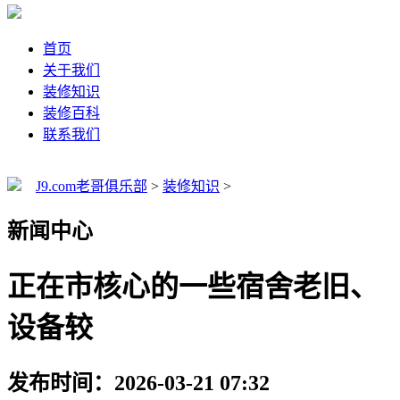
首页
关于我们
装修知识
装修百科
联系我们
J9.com老哥俱乐部
>
装修知识
>
新闻中心
正在市核心的一些宿舍老旧、
设备较
发布时间：2026-03-21 07:32