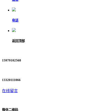
电话
返回顶部
15979102568
13320111066
在线留言
微信二维码