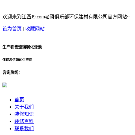
欢迎来到江西J9.com老哥俱乐部环保建材有限公司官方网站~
设为首页
|
收藏网站
生产销售玻璃钢化粪池
值得您信赖的供应商
咨询热线：
首页
关于我们
装修知识
装修百科
联系我们