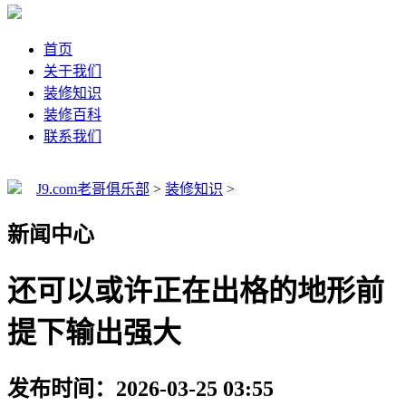
首页
关于我们
装修知识
装修百科
联系我们
J9.com老哥俱乐部
>
装修知识
>
新闻中心
还可以或许正在出格的地形前
提下输出强大
发布时间：2026-03-25 03:55