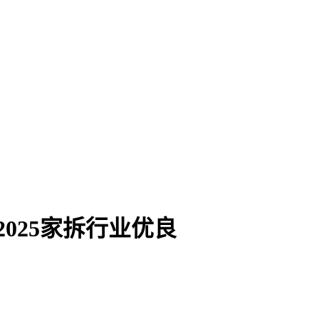
025家拆行业优良