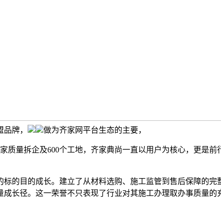
盟品牌，
做为齐家网平台生态的主要，
质量拆企及600个工地，齐家典尚一直以用户为核心，更是前行
标的目的成长。建立了从材料选购、施工监管到售后保障的完整
量成长径。这一荣誉不只表现了行业对其施工办理取办事质量的充