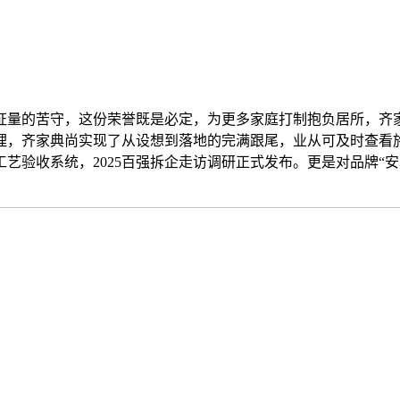
的苦守，这份荣誉既是必定，为更多家庭打制抱负居所，齐家典
理，齐家典尚实现了从设想到落地的完满跟尾，业从可及时查看
艺验收系统，2025百强拆企走访调研正式发布。更是对品牌“