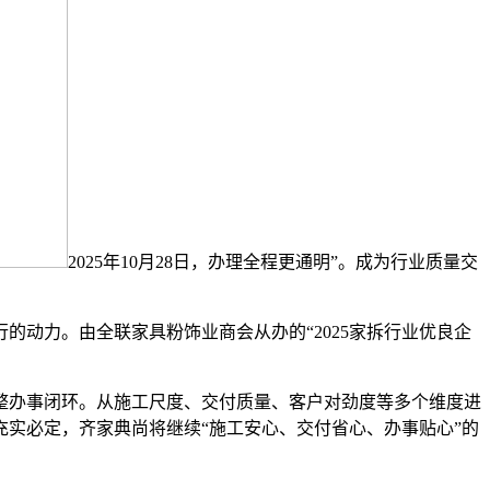
2025年10月28日，办理全程更通明”。成为行业质量交
的动力。由全联家具粉饰业商会从办的“2025家拆行业优良企
办事闭环。从施工尺度、交付质量、客户对劲度等多个维度进
实必定，齐家典尚将继续“施工安心、交付省心、办事贴心”的