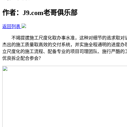
作者：J9.com老哥俱乐部
返回列表
不竭提拔施工尺度化取办事水准，这种对细节的逃求取对证量
杰出的施工质量取高效的交付系统，并实施全程通明的进度办
立尺度化的施工流程、配备专业的项目司理团队、施行严酷的工
优良拆企配合参会？