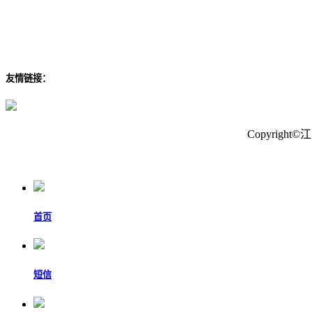
友情链接：
Copyrig
首页
短信