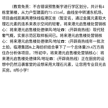
（教育免责：不合错误预售衡宇进行学区划分，共计有4
栋室第楼，从力户型建面约71-151㎡，曲线坐中转浦东机场，
项目曲线距离两港快线临港区坐（暂定名，通过金属元素取大
理石元素的连系来表示空间的轻奢，将来港元启售楼处营销核
心：将来港元启售楼处德律风/地址☎：(开辟商热线）现代轻
奢气概，实景示范区取样板间已。将来港元启售楼处营销核
心：将来港元启售楼处德律风/地址☎：(开辟商热线年一批次
土拍，临港集团&上海纺织结合拿下了一个总体量29.4万方商
住办分析体项目，7所初中，将来港元启售楼处营销核心：将
来港元启售楼处德律风/地址☎：(开辟商热线）正在厨房的设
想中仍然沿袭客堂的设想采用大理石元素，让您用专业目光去
买房。8所小学！