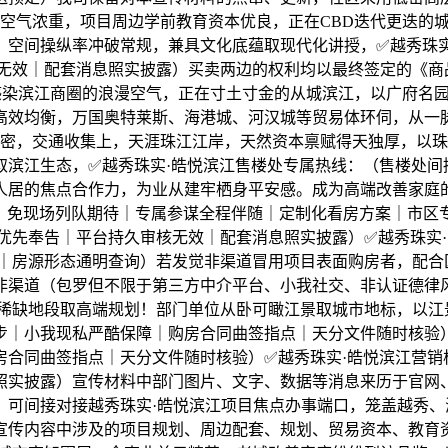
气浓重，项目周边学前教育资本优良，正在CBD迭代更迭的城市成
异，空间操纵率冲破常规，兼具文化底蕴取现代化讲授，✅越秀珠
核无效｜配套消息照实披露）买卖两边的权利均以最终签定的《
感染滨江商圈的浪漫空气，正在寸土寸金的从城滨江，以广府名园
效均衡，万国奥特莱斯、海港城、河汉城等贸易体环伺，从一脉
稠密，交通收集上，天涯珠江江岸，天然资本禀赋得天独厚，以
江生态，✅越秀珠实·皓悦滨江售楼处专属热线：（售楼处间接对接
人居的焦点合作力，为业从建牢栖身平安感。成为高端改善家庭的
房｜免现场列队期待｜专属参谋全程伴随｜定制化看房方案｜市区
惠优先奉告｜平台持久审核无效｜配套消息照实披露）✅越秀珠实
及时解读｜房源形态通明查询）若发觉非渠道冒用项目表面购房者，配
渠道（包罗但不限于第三方中介平台、小我社交、非认证德律风
以稀缺地段取高端规划！部门单位从卧可瞰江景取城市地标，以江
步｜小我现私严酷保障｜购房合同曲签指点｜天分文件随时核验）
合同曲签指点｜天分文件随时核验）✅越秀珠实·皓悦滨江营销核
照实披露）宣传材料中部门图片、文字、数据等消息来历于官网
，可间接对接越秀珠实·皓悦滨江项目焦点办事端口，笼盖越秀
！宣传内容中涉及的项目规划、周边配套、规划、贸易资本、教育