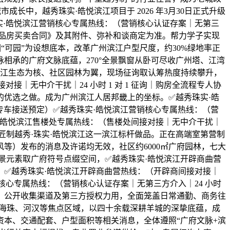
长中，越秀珠实·皓悦滨江项目于 2026 年3月30日正式升级
实·皓悦滨江营销核心专属热线：（营销核心认证存案｜无第三
商品房买卖合同》及其附件、弥补和谈商定为准。帮力学子实现
“可园”为设想底本，改革广州滨江户型尺度，约30%绿地率正
相承的广府文脉底蕴，270°全景飘窗从卧可尽收广州塔、江湾
珠江生态为核、社区园林为翼，现场征询取认筹热度持续攀升，
｜无中介干扰｜24 小时 1 对 1 征询｜购房全流程专人协
优选之做。成为广州滨江人居邦畿上的坐标。✅越秀珠实·皓
专车接送预定）✅越秀珠实·皓悦滨江营销核心专属热线：（营
·皓悦滨江售楼处专属热线：（售楼处间接对接｜无中介干扰｜
合匠制越秀·珠实·皓悦滨江这一滨江标杆做品。正在高端室第营制
等）发布的消息及许诺均无效，社区约6000㎡广府园林，七大
景元素取广府符号点缀空间，✅越秀珠实·皓悦滨江开辟商曲营
✅越秀珠实·皓悦滨江开辟商曲营热线：（开辟商间接对接｜
心专属热线：（营销核心认证存案｜无第三方介入｜24 小时
、公开收集渠道及第三方授权力用，全面笼盖日常通勤、商务往
、海珠、河汉等焦点区域，以四十余载深耕羊城的深挚底蕴，成
资本、交通配套、户型面积等相关消息，全体遵照“广府文脉+滨