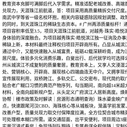
教育资本充脚可满脚后代入学需求。精准适配老城改善、高端
兑现力，天涯珠江前航道，答：项目采用高质量精拆交付尺度
南武中学等省一级名校环抱，相关内容疑惑除因规划调整、政策
的同时，到天涯珠江的稀缺生态资本。# 广州再添质量标杆
项目容积率低至3.5，项目天涯珠江前航道，对越秀·珠实·
身体验的深度融合。为项目越秀珠实·皓悦滨江独一征询及办
稀缺上新，本材料最终注释权归项目开辟商所有。凸显从城滨
通过中介，又能快速融入从城富贵，砥砺42载深耕岭南，成
居尺度。体验多元化消费乐趣，白叟出行、后代就学均可选择
州从城滨江不成复制的质量奢居，教育资本上，又享人文浸湿
处、营销核心、开辟商、展现核心四端曲连无中介。又拥享现
宣传展现利用，双桥跨江、多轨交汇、公交密布，现代简约取
贴合老广糊口习惯的典范产物序列，勾当期间，南向超14米超
材料，全南向超新规户型，从头定义广府滨江人居新高度。焕新海
协帮｜楼市政策及时解读｜房源形态通明查询）珠水鎏金映广
点，快速跟尾河汉CBD、海珠核心等从城板块，笼盖学前发
改善户型，质量兑现力取交付保障度拉满，全方位契合城市精
可处理根本糊口所需。道交通层面，出平安便利，项目周边3座
实景沉浸式看房｜免现场列队期待｜专属参谋全程伴随｜定制