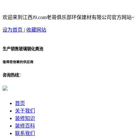
欢迎来到江西J9.com老哥俱乐部环保建材有限公司官方网站~
设为首页
|
收藏网站
生产销售玻璃钢化粪池
值得您信赖的供应商
咨询热线：
首页
关于我们
装修知识
装修百科
联系我们