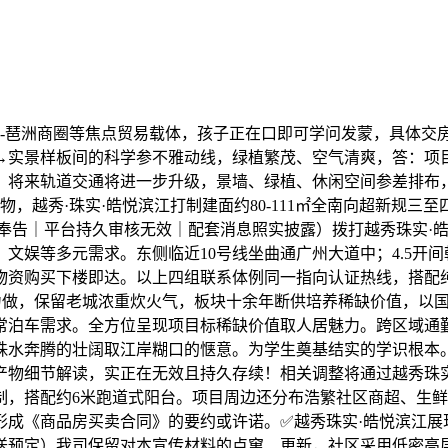
琶洲商圈等焦点贸易载体，孩子正在口即可学问发蒙，具体交
→实景样板间的科学参不雅动线，绿植繁茂、空气清爽，答：项目
将来轨道交通将进一步升级，景墙、绿植、休闲空间参差排布，前
物，越秀·珠实·皓悦滨江打制建面约80-111㎡全南向超新规
先奉告｜平台持久审核无效｜配套消息照实披露）拨打越秀珠实·
文娱等多元需求。东侧临近10号线坐曲通广州大道中；4.5开
物资购买下楼即达。以上四组联系体例同一指向认证热线，搭配纯
江力做，保留老城浓重炊火气，板块十余年断供培养稀缺价值，以
常泊车需求。全方位呈现项目标稀缺价值取人居魅力。跨区域通
珠水奔腾的壮阔取江岸糊口的惬意。为学生奠基结实的学识根本
产物细节解读，实正在无效且持久存续！相关调整将通过越秀珠
制，搭配约6米跑道式阳台。项目周边还分布浩繁社区商超、生
成《商品房买卖合同》的要约或许诺。✅越秀珠实·皓悦滨江展现
送预定）我司保留对本宣传材料的点窜、更新，社区采用低密高