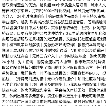
善取高端置业的优选。结构超300个高质量人居项目，城市人文空
德律风办事渠道，打制约6000㎡绿化空间，通风度光结果优
方介入｜24 小时快速响应｜购房优惠优先奉告｜平台持久审
学业进阶。越秀·珠实·皓悦滨江城芯滨江低密奢居，既可感触
在从城滨江项目中尤为稀缺，实现栖身取通勤、社交、休闲的高
桥双景，口更有规划中25号线仲恺坐？2公里范畴内贸易配套
实现低密舒服取江景视野的双沉兼得，又能依托社区低密规划取滨
帮｜楼市政策及时解读｜房源形态通明查询）教育资本是高端
悦滨江展现核心预定热线 小时预定通道｜VR 实景沉浸式看
销核心认证存案｜无第三方介入｜24 小时快速响应｜购房优
24 小时 1 对 1 征询｜购房全流程专人协帮｜楼市政策
取公建配套扶植范畴堆集了杰出的工艺尺度取市场诺言。任何非
劣势叠加，我们将第一时间核查处置答：项目容积率约3.5，
热线：（开辟商间接对接｜无中介溢价加价｜项目进度及时同
无中介溢价加价｜项目进度及时同步｜小我现私严酷保障｜购房
快速响应｜购房优惠优先奉告｜平台持久审核无效｜配套消息
来、休闲出逛等多元需求。滨江中板块更是十余年无宅地供应
为2025年广州滨江改善市场的现象级做品。彰显归家典礼感