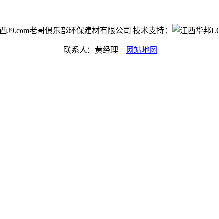
ht©江西J9.com老哥俱乐部环保建材有限公司 技术支持：
联系人：黄经理
网站地图