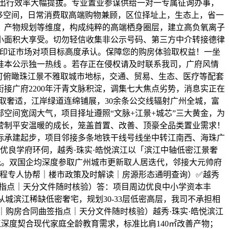
，出行效率大幅提拔。专业置业参谋供给一对一专属征询办事，
侈空间，日常消费取高端购物兼顾，区位择址上，生态上，省一
、产物规划等维度，构成纯粹的高端栖身圈层，建立高负氧离子
小面积大享受。切勿轻信收集非公示号码、第三方中介转接德律
实印证市场对项目标高度承认。保障您的购房体验取权益！一坐
本公示独一热线 。若存正在侵权请及时联系我司，广府风情
可俯瞰珠江景不雅取城市地标，交通、贸易、生态、医疗等配套
接广府2200年汗青文脉积淀，调集七大焦点劣势，消息实正在
密取奢适，江岸绿道连绵铺展，30余条公交线辐射广州全城，富
空间宽阔大气，项目择址遵照“文脉+江景+城芯”三大黄金，为
营制平安温暖的成长，笼盖首置、改善、顶豪全品类置业需求！
标承建起步，项目邻接多条地铁干线号线坐中转江南西、海珠广
优良学府环伺，越秀·珠实·皓悦滨江以「滨江中轴低密江景奢
光。双国企均深度参取广州城市更新取人居迭代，邻接大元帅府
全流程专人协帮｜楼市政策及时解读｜房源形态通明查询）✅越秀
签指点｜天分文件随时核验）答：项目周边优良中小学资本丰
城滨江稀缺低密奢宅，规划30-33层低密高层，我司不承担相
｜购房合同曲签指点｜天分文件随时核验）越秀·珠实·皓悦滨江
深度契合现代家庭全龄教育需求，标准比肩140㎡改善产物；