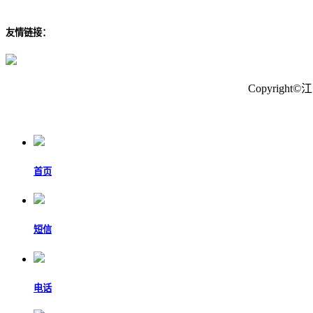
友情链接：
Copyrig
首页
短信
电话