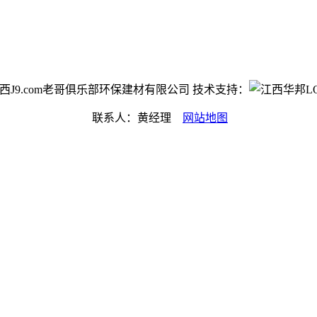
ht©江西J9.com老哥俱乐部环保建材有限公司 技术支持：
联系人：黄经理
网站地图