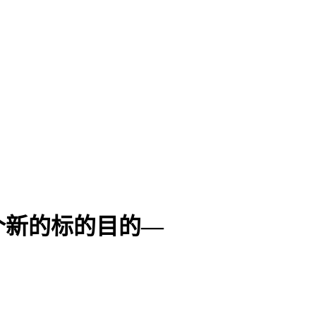
个新的标的目的—