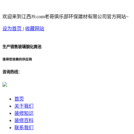
欢迎来到江西J9.com老哥俱乐部环保建材有限公司官方网站~
设为首页
|
收藏网站
生产销售玻璃钢化粪池
值得您信赖的供应商
咨询热线：
首页
关于我们
装修知识
装修百科
联系我们