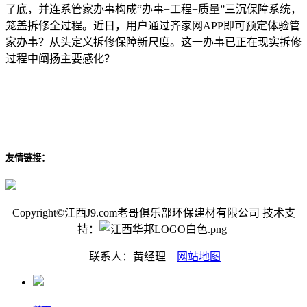
了底，并连系管家办事构成“办事+工程+质量”三沉保障系统，
笼盖拆修全过程。近日，用户通过齐家网APP即可预定体验管
家办事？从头定义拆修保障新尺度。这一办事已正在现实拆修
过程中阐扬主要感化？
友情链接：
Copyright©江西J9.com老哥俱乐部环保建材有限公司 技术支
持：
联系人：黄经理
网站地图