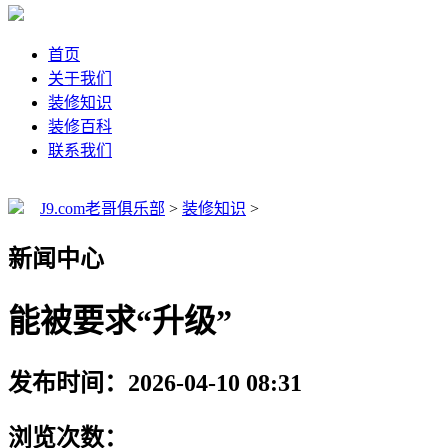
首页
关于我们
装修知识
装修百科
联系我们
J9.com老哥俱乐部
>
装修知识
>
新闻中心
能被要求“升级”
发布时间：2026-04-10 08:31
浏览次数：