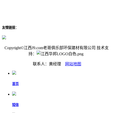
友情链接：
Copyright©江西J9.com老哥俱乐部环保建材有限公司 技术支
持：
联系人：黄经理
网站地图
首页
短信