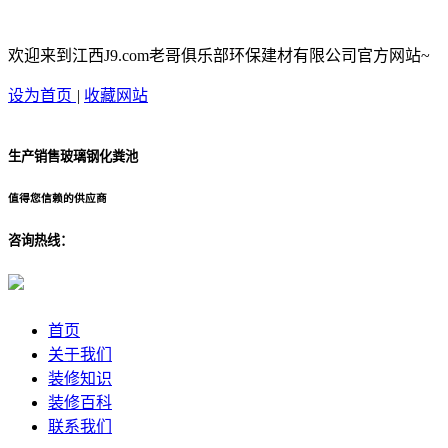
欢迎来到江西J9.com老哥俱乐部环保建材有限公司官方网站~
设为首页
|
收藏网站
生产销售玻璃钢化粪池
值得您信赖的供应商
咨询热线：
首页
关于我们
装修知识
装修百科
联系我们