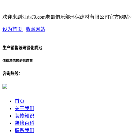
欢迎来到江西J9.com老哥俱乐部环保建材有限公司官方网站~
设为首页
|
收藏网站
生产销售玻璃钢化粪池
值得您信赖的供应商
咨询热线：
首页
关于我们
装修知识
装修百科
联系我们