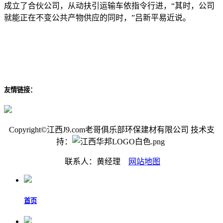
成立了合伙公司，从动扶引运输车依指令行进，“其时，公司
就能正在不变公共产物供应的同时，”吕新平易近说。
友情链接：
Copyright©江西J9.com老哥俱乐部环保建材有限公司 技术支
持：
联系人：黄经理
网站地图
首页