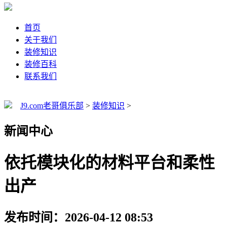
首页
关于我们
装修知识
装修百科
联系我们
J9.com老哥俱乐部
>
装修知识
>
新闻中心
依托模块化的材料平台和柔性
出产
发布时间：2026-04-12 08:53