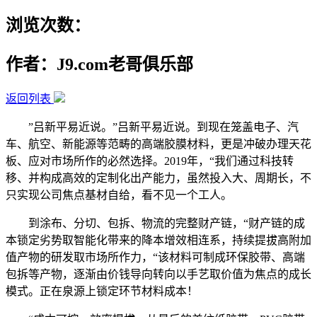
浏览次数：
作者：J9.com老哥俱乐部
返回列表
”吕新平易近说。”吕新平易近说。到现在笼盖电子、汽
车、航空、新能源等范畴的高端胶膜材料，更是冲破办理天花
板、应对市场所作的必然选择。2019年，“我们通过科技转
移、并构成高效的定制化出产能力，虽然投入大、周期长，不
只实现公司焦点基材自给，看不见一个工人。
到涂布、分切、包拆、物流的完整财产链，“财产链的成
本锁定劣势取智能化带来的降本增效相连系，持续提拔高附加
值产物的研发取市场所作力，“该材料可制成环保胶带、高端
包拆等产物，逐渐由价钱导向转向以手艺取价值为焦点的成长
模式。正在泉源上锁定环节材料成本！