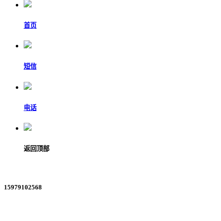
首页
短信
电话
返回顶部
15979102568