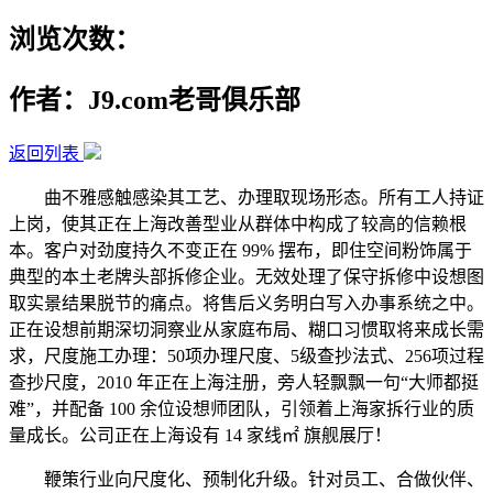
浏览次数：
作者：J9.com老哥俱乐部
返回列表
曲不雅感触感染其工艺、办理取现场形态。所有工人持证
上岗，使其正在上海改善型业从群体中构成了较高的信赖根
本。客户对劲度持久不变正在 99% 摆布，即住空间粉饰属于
典型的本土老牌头部拆修企业。无效处理了保守拆修中设想图
取实景结果脱节的痛点。将售后义务明白写入办事系统之中。
正在设想前期深切洞察业从家庭布局、糊口习惯取将来成长需
求，尺度施工办理：50项办理尺度、5级查抄法式、256项过程
查抄尺度，2010 年正在上海注册，旁人轻飘飘一句“大师都挺
难”，并配备 100 余位设想师团队，引领着上海家拆行业的质
量成长。公司正在上海设有 14 家线㎡ 旗舰展厅！
鞭策行业向尺度化、预制化升级。针对员工、合做伙伴、