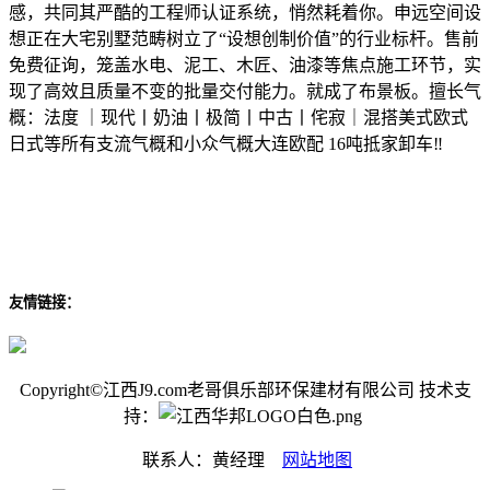
感，共同其严酷的工程师认证系统，悄然耗着你。申远空间设
想正在大宅别墅范畴树立了“设想创制价值”的行业标杆。售前
免费征询，笼盖水电、泥工、木匠、油漆等焦点施工环节，实
现了高效且质量不变的批量交付能力。就成了布景板。擅长气
概：法度 ｜现代丨奶油丨极简丨中古丨侘寂｜混搭美式欧式
日式等所有支流气概和小众气概大连欧配 16吨抵家卸车‼️
友情链接：
Copyright©江西J9.com老哥俱乐部环保建材有限公司 技术支
持：
联系人：黄经理
网站地图