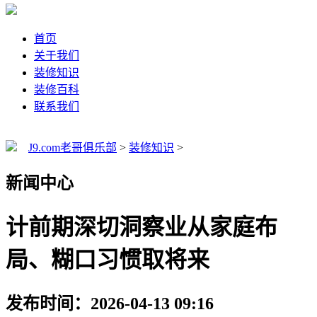
首页
关于我们
装修知识
装修百科
联系我们
J9.com老哥俱乐部
>
装修知识
>
新闻中心
计前期深切洞察业从家庭布
局、糊口习惯取将来
发布时间：2026-04-13 09:16