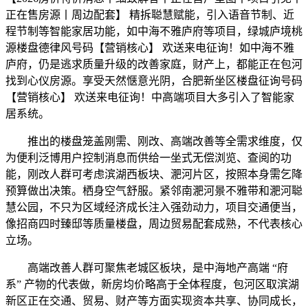
正在售房源丨周边配套】 精拆聪慧赋能，引入语音节制、近
程节制等智能家居功能，如中海不雅庐府等项目，绿城庐境桃
源楼盘德律风号码【营销核心】 欢送来电征询！如中海不雅
庐府，仍是逃求质量升级的改善家庭，财产上，都能正在包河
找到心仪房源。享受天然惬意光阴，合肥新坐区楼盘征询号码
【营销核心】 欢送来电征询！中高端项目大多引入了智能家
居系统。
推出的楼盘笼盖刚需、刚改、高端改善等全需求维度，仅
为便利泛博用户控制消息而供给一坐式无偿浏览、查阅的功
能，刚改人群可考虑滨湖西板块、淝河片区，按照本身需乞降
预算做出决策。栖身空气舒服。紧邻南淝河景不雅带和淝河聪
慧公园，不只为区域经济成长注入强劲动力，项目交通便当，
像招商四时臻邸等质量楼盘，周边贸易配套成熟，不代表核心
立场。
高端改善人群可聚焦老城区板块，是中海地产高端 “府
系” 产物的代表做，新房均价略高于全体程度，包河区取滨湖
新区正在交通、贸易、财产等方面实现资本共享、协同成长，