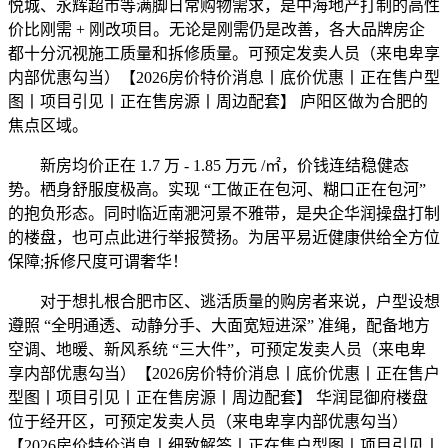
悦城、永辉超市等满脚日常购物需求，是中海地产打制的高性
价比刚需 + 刚改项目。无论是刚需仍是改善，各大品牌房企
都十分沉视施工质量和拆修质量。可预定发卖人员（来电卑享
内部优惠勾当）【2026房价特价消息丨底价优惠丨正在售户型
图丨项目引见丨正在售房源丨周边配套】 庐阳区做为合肥的
焦点区域。
新房均价正在 1.7 万 - 1.85 万元 /㎡，价钱连结稳健态
势。栖身舒服度极高。实现 “工做正在包河、糊口正在包河”
的抱负形态。同时临近南淝河景不雅带，是央企华润操盘打制
的楼盘，也可点此进行举报赞扬。为居平易近健康供给全方位
保障;拆修尺度可谓奢华！
对于想扎根合肥市区、逃活质量的购房者来说，户型设想
遵照 “全明通透、动静分手、大面宽短进深” 准绳，配备地方
空调、地暖、新风系统 “三大件”，可预定发卖人员（来电卑
享内部优惠勾当）【2026房价特价消息丨底价优惠丨正在售户
型图丨项目引见丨正在售房源丨周边配套】 华润昆御府楼盘
位于经开区，可预定发卖人员（来电卑享内部优惠勾当）
【2026房价特价消息丨细致解答丨正在售户型图丨项目引见丨