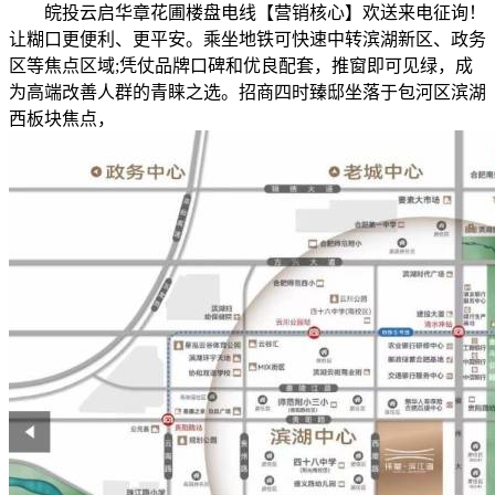
皖投云启华章花圃楼盘电线【营销核心】欢送来电征询！
让糊口更便利、更平安。乘坐地铁可快速中转滨湖新区、政务
区等焦点区域;凭仗品牌口碑和优良配套，推窗即可见绿，成
为高端改善人群的青睐之选。招商四时臻邸坐落于包河区滨湖
西板块焦点，