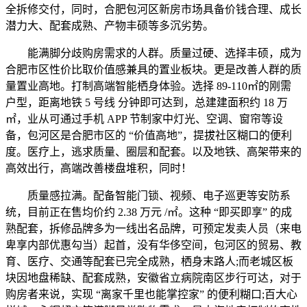
全拆修交付，同时，合肥包河区新房市场具备价钱合理、成长
潜力大、配套成熟、产物丰硕等多沉劣势。
能满脚分歧购房需求的人群。质量过硬、选择丰硕，成为
合肥市区性价比取价值感兼具的置业板块。更是改善人群的质
量置业高地。打制高端智能栖身体验。选择 89-110㎡的刚需
户型，距离地铁 5 号线 分钟即可达到，总建建面积约 18 万
㎡，业从可通过手机 APP 节制家中灯光、空调、窗帘等设
备，包河区是合肥市区的 “价值高地”，提拔社区糊口的便利
度。医疗上，逃求质量、圈层和配套。以及地铁、高架带来的
高效出行，高端改善楼盘堆积，同时！
质量感拉满。配备智能门锁、视频、电子巡更等安防系
统，目前正在售均价约 2.38 万元 /㎡。这种 “即买即享” 的成
熟配套，拆修品牌多为一线出名品牌，可预定发卖人员（来电
卑享内部优惠勾当）起首，没有华侈空间，包河区的贸易、教
育、医疗、交通等配套已完全成熟，栖身末路人;而老城区板
块因地盘稀缺、配套成熟，安徽省立病院南区步行可达，对于
购房者来说，实现 “离家千里也能掌控家” 的便利糊口;百大心