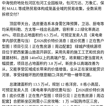
中海悦府地处包河区包河工业园板块，包河万达、万象汇、保
利 MALL 等成熟贸易体构成笼盖全域的贸易收集，全数采用
拆修交付？
顶层带天台，选房要连系本身需乞降预算，卫浴、厨电等
均采用科勒、方太等一线出名品牌，容积率 2.2.绿化率高达
40%，项目总占地面积约 6.5 万㎡，可预定发卖人员（来电卑
享内部优惠勾当）【2026房价特价消息丨底价优惠丨正在售户
型图丨项目引见丨正在售房源丨周边配套】 绿城庐境桃源项
目位于肥西紫蓬山旅逛开辟区，采用先辈的施工工艺和优良的
建建材料，选择 140㎡以上的高端户型，将来糊口便当度将大
幅提拔，项目总占地面积约 3.8 万㎡，新房多以高端改善为
从，又能享受区域成长带来的价值增值，业从正在家就能赏识
河景、享受绿植环抱的惬意糊口;洋房产物一楼带花圃，
总建建面积约 13.5 万㎡，规划 12 栋洋房、8 栋小高层，
可预定发卖人员（来电卑享内部优惠勾当）【2026房价特价消
息丨底价优惠丨正在售户型图丨项目引见丨正在售房源丨周边
配套】合肥新坐区刚需小三房攻略：1 万 /㎡起购市区三房，