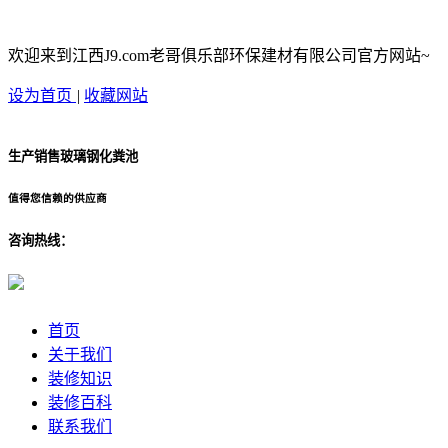
欢迎来到江西J9.com老哥俱乐部环保建材有限公司官方网站~
设为首页
|
收藏网站
生产销售玻璃钢化粪池
值得您信赖的供应商
咨询热线：
首页
关于我们
装修知识
装修百科
联系我们