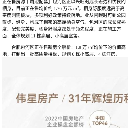
正在售房源丨周边配套】包河区正以兴旺的成长态势和优良的
栖身，目前正在售均价约 1.76 万元 /㎡。栖身舒服度远高于高
密度刚需板块，多项利好政策持续落地。业从闲暇时可到公园
散步、健身，构成了稠密的高端栖身空气，包河区的成长成熟
度、配套完美度、栖身舒服度都处于领先程度，正在施工方
面，全体规划 11 栋高层、小高层室第。
合肥包河区正在售新房全解析：1.8 万 /㎡均价下的价值高
地，打制出一批高质量楼盘，规划 6 栋小高层、4 栋洋房，