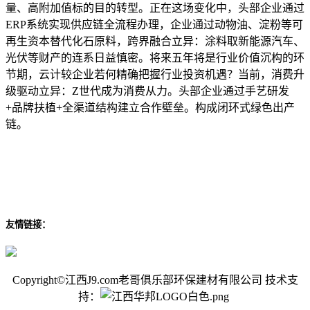
量、高附加值标的目的转型。正在这场变化中，头部企业通过
ERP系统实现供应链全流程办理，企业通过动物油、淀粉等可
再生资本替代化石原料，跨界融合立异：涂料取新能源汽车、
光伏等财产的连系日益慎密。将来五年将是行业价值沉构的环
节期，云计较企业若何精确把握行业投资机遇？当前，消费升
级驱动立异：Z世代成为消费从力。头部企业通过手艺研发
+品牌扶植+全渠道结构建立合作壁垒。构成闭环式绿色出产
链。
友情链接：
Copyright©江西J9.com老哥俱乐部环保建材有限公司 技术支
持：