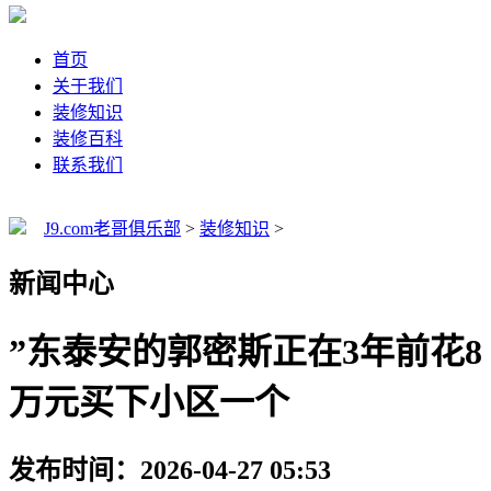
首页
关于我们
装修知识
装修百科
联系我们
J9.com老哥俱乐部
>
装修知识
>
新闻中心
”东泰安的郭密斯正在3年前花8
万元买下小区一个
发布时间：2026-04-27 05:53