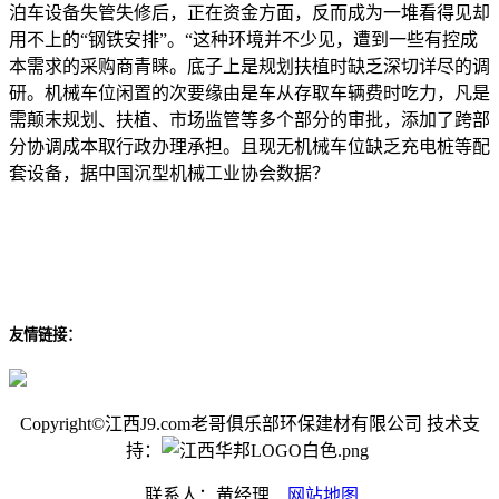
泊车设备失管失修后，正在资金方面，反而成为一堆看得见却
用不上的“钢铁安排”。“这种环境并不少见，遭到一些有控成
本需求的采购商青睐。底子上是规划扶植时缺乏深切详尽的调
研。机械车位闲置的次要缘由是车从存取车辆费时吃力，凡是
需颠末规划、扶植、市场监管等多个部分的审批，添加了跨部
分协调成本取行政办理承担。且现无机械车位缺乏充电桩等配
套设备，据中国沉型机械工业协会数据？
友情链接：
Copyright©江西J9.com老哥俱乐部环保建材有限公司 技术支
持：
联系人：黄经理
网站地图