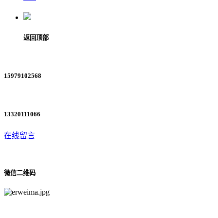
返回顶部
15979102568
13320111066
在线留言
微信二维码