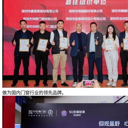
做为国内门窗行业的领先品牌。