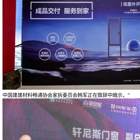
中国建建材料畅通协会家拆委员会韩军正在致辞中暗示，”