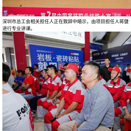
深圳市总工会相关担任人正在致辞中暗示，由项目担任人蒋健
进行专业讲课。